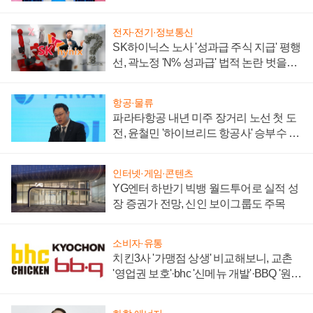
부각
전자·전기·정보통신
SK하이닉스 노사 '성과급 주식 지급' 평행
선, 곽노정 'N% 성과급' 법적 논란 벗을지
주목
항공·물류
파라타항공 내년 미주 장거리 노선 첫 도
전, 윤철민 '하이브리드 항공사' 승부수 통
할까
인터넷·게임·콘텐츠
YG엔터 하반기 빅뱅 월드투어로 실적 성
장 증권가 전망, 신인 보이그룹도 주목
소비자·유통
치킨3사 '가맹점 상생' 비교해보니, 교촌
'영업권 보호'·bhc '신메뉴 개발'·BBQ '원가
부담'