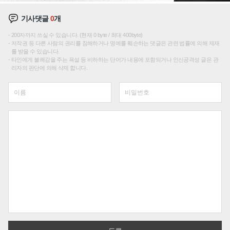
기사댓글
0
개
200자까지 쓰실 수 있습니다. (현재 0 byte / 최대 400byte)
저작권 등 다른 사람의 권리를 침해하거나 명예를 훼손하는 댓글은 관련 법률에 의해 제재
를 받을 수 있습니다.
타인에게 불쾌감을 주는 욕설 등 비하하는 단어가 내용에 포함되거나 인신공격성 글은 관
리자의 판단에 의해 삭제 합니다.