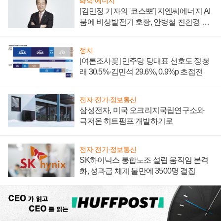
화학·에너지
[김민정 기자의 '코스뽀'] 지엔씨에너지 AI
붐에 비상발전기 호황, 안병철 친환경 에
너지 발전전문기업 향한다
정치
[여론조사꽃] 민주당 당대표 선호도 정청
래 30.5%·김민석 29.6%, 0.9%p 초접전
전자·전기·정보통신
삼성전자, 미국 오크리지국립연구소와
극저온 히트펌프 개발하기로
전자·전기·정보통신
SK하이닉스 통합노조 설립 움직임 본격
화, 성과급 체계 불만에 3500명 결집