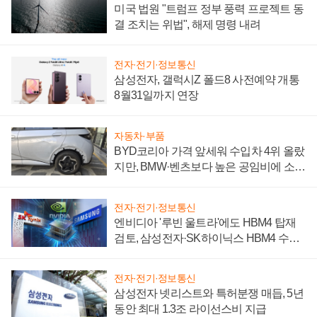
미국 법원 "트럼프 정부 풍력 프로젝트 동
결 조치는 위법", 해제 명령 내려
전자·전기·정보통신
삼성전자, 갤럭시Z 폴드8 사전예약 개통
8월31일까지 연장
자동차·부품
BYD코리아 가격 앞세워 수입차 4위 올랐
지만, BMW·벤츠보다 높은 공임비에 소비
자 불만 폭발
전자·전기·정보통신
엔비디아 '루빈 울트라'에도 HBM4 탑재
검토, 삼성전자·SK하이닉스 HBM4 수율
에 주도권 갈린다
전자·전기·정보통신
삼성전자 넷리스트와 특허분쟁 매듭, 5년
동안 최대 1.3조 라이선스비 지급