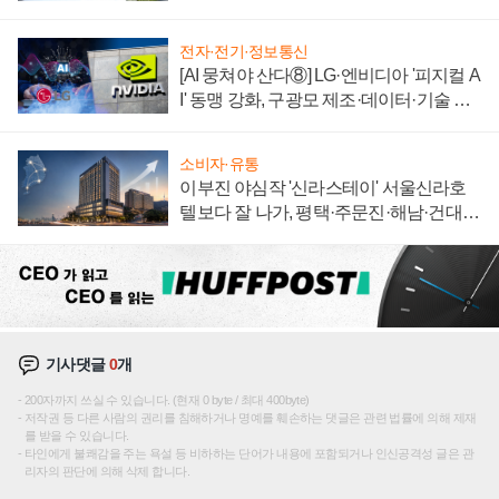
전자·전기·정보통신
[AI 뭉쳐야 산다⑧] LG·엔비디아 '피지컬 A
I' 동맹 강화, 구광모 제조·데이터·기술 결
집해 종합 로보틱스 기업으로
소비자·유통
이부진 야심작 '신라스테이' 서울신라호
텔보다 잘 나가, 평택·주문진·해남·건대로
성장판 더 넓힌다
기사댓글
0
개
200자까지 쓰실 수 있습니다. (현재 0 byte / 최대 400byte)
저작권 등 다른 사람의 권리를 침해하거나 명예를 훼손하는 댓글은 관련 법률에 의해 제재
를 받을 수 있습니다.
타인에게 불쾌감을 주는 욕설 등 비하하는 단어가 내용에 포함되거나 인신공격성 글은 관
리자의 판단에 의해 삭제 합니다.