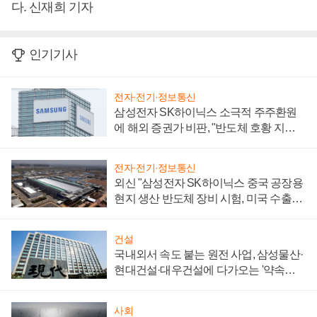
다. 신재희 기자
인기기사
전자·전기·정보통신
삼성전자 SK하이닉스 소극적 주주환원
에 해외 증권가 비판, "반도체 호황 지속
성 의문"
전자·전기·정보통신
외신 "삼성전자 SK하이닉스 중국 공장용
현지 생산 반도체 장비 시험, 미국 수출통
제 대비"
건설
국내외서 속도 붙는 원전 사업, 삼성물산·
현대건설·대우건설에 다가오는 '약속의
시간'
사회