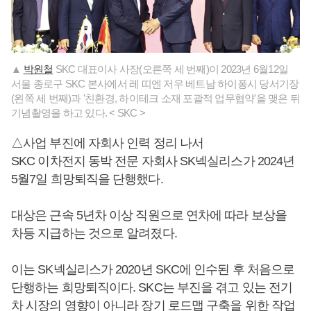
▲
박원철
SKC 대표이사 사장(오른쪽 세 번째)이 2023년 6월12일
서울 종로구 SKC 본사에서 레 띠엔 저우 베트남 하이퐁시 당서기장
(왼쪽 세 번째)과 '친환경, 하이테크 소재 포괄적 업무협약'을 맺은 뒤
기념촬영을 하고 있다. < SKC >
△사업 부진에 자회사 인력 정리 나서
SKC 이차전지 동박 전문 자회사 SK넥실리스가 2024년
5월7일 희망퇴직을 단행했다.
대상은 근속 5년차 이상 직원으로 연차에 따라 보상을
차등 지급하는 것으로 알려졌다.
이는 SK넥실리스가 2020년 SKC에 인수된 후 처음으로
단행하는 희망퇴직이다. SKC는 부진을 겪고 있는 전기
차 시장의 영향이 아니라 장기 로드맵 구축을 위한 작업