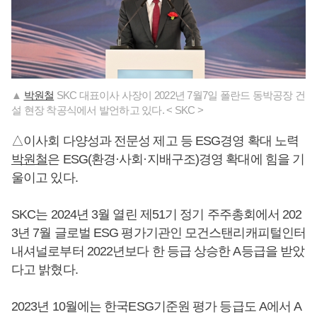
▲
박원철
SKC 대표이사 사장이 2022년 7월7일 폴란드 동박공장 건
설 현장 착공식에서 발언하고 있다. < SKC >
△이사회 다양성과 전문성 제고 등 ESG경영 확대 노력
박원철
은 ESG(환경·사회·지배구조)경영 확대에 힘을 기
울이고 있다.
SKC는 2024년 3월 열린 제51기 정기 주주총회에서 202
3년 7월 글로벌 ESG 평가기관인 모건스탠리캐피털인터
내셔널로부터 2022년보다 한 등급 상승한 A등급을 받았
다고 밝혔다.
2023년 10월에는 한국ESG기준원 평가 등급도 A에서 A