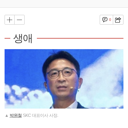
0
생애
▲
박원철
SKC 대표이사 사장.