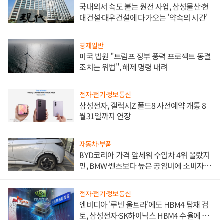
국내외서 속도 붙는 원전 사업, 삼성물산·현
대건설·대우건설에 다가오는 '약속의 시간'
경제일반
미국 법원 "트럼프 정부 풍력 프로젝트 동결
조치는 위법", 해제 명령 내려
전자·전기·정보통신
삼성전자, 갤럭시Z 폴드8 사전예약 개통 8
월31일까지 연장
자동차·부품
BYD코리아 가격 앞세워 수입차 4위 올랐지
만, BMW·벤츠보다 높은 공임비에 소비자
불만 폭발
전자·전기·정보통신
엔비디아 '루빈 울트라'에도 HBM4 탑재 검
토, 삼성전자·SK하이닉스 HBM4 수율에 주