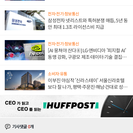
도권 갈린다
전자·전기·정보통신
삼성전자 넷리스트와 특허분쟁 매듭, 5년 동
안 최대 1.3조 라이선스비 지급
전자·전기·정보통신
[AI 뭉쳐야 산다⑧] LG·엔비디아 '피지컬 AI'
동맹 강화, 구광모 제조·데이터·기술 결집
해 종합 로보틱스 기업으로
소비자·유통
이부진 야심작 '신라스테이' 서울신라호텔
보다 잘 나가, 평택·주문진·해남·건대로 성
장판 더 넓힌다
기사댓글
0
개