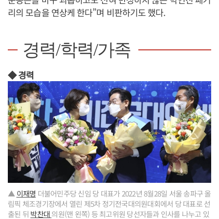
리의 모습을 연상케 한다”며 비판하기도 했다.
경력/학력/가족
◆ 경력
▲
이재명
더불어민주당 신임 당 대표가 2022년 8월28일 서울 송파구 올
림픽 체조경기장에서 열린 제5차 정기전국대의원대회에서 당 대표로 선
출된 뒤
박찬대
의원(맨 왼쪽) 등 최고위원 당선자들과 인사를 나누고 있