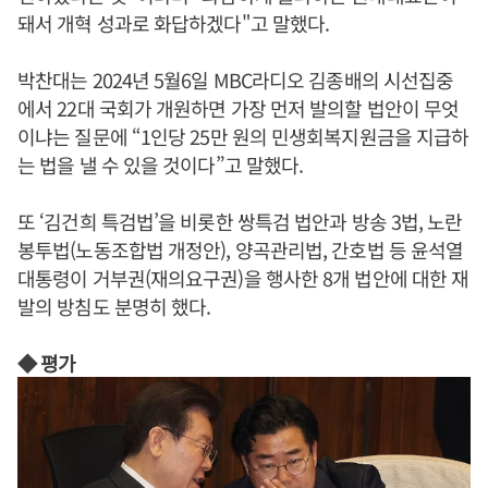
돼서 개혁 성과로 화답하겠다"고 말했다.
박찬대는 2024년 5월6일 MBC라디오 김종배의 시선집중
에서 22대 국회가 개원하면 가장 먼저 발의할 법안이 무엇
이냐는 질문에 “1인당 25만 원의 민생회복지원금을 지급하
는 법을 낼 수 있을 것이다”고 말했다.
또 ‘김건희 특검법’을 비롯한 쌍특검 법안과 방송 3법, 노란
봉투법(노동조합법 개정안), 양곡관리법, 간호법 등 윤석열
대통령이 거부권(재의요구권)을 행사한 8개 법안에 대한 재
발의 방침도 분명히 했다.
◆ 평가