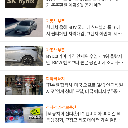
가 주주환원 계획 9월 공개 예정
자동차·부품
현대차 올해 SUV 국내 베스트셀러 톱10에
서 싼타페만 자리매김, 그랜저·아반떼 '세단
쌍끌이'로 내수 방어
자동차·부품
BYD코리아 가격 앞세워 수입차 4위 올랐지
만, BMW·벤츠보다 높은 공임비에 소비자
불만 폭발
화학·에너지
'한수원 협력사' 미국 오클로 SMR 연구용 원
자로 '임계 상태' 도달, 미국 에너지부 "중요
한 이정표"
전자·전기·정보통신
[AI 뭉쳐야 산다⑧] LG·엔비디아 '피지컬 AI'
동맹 강화, 구광모 제조·데이터·기술 결집
해 종합 로보틱스 기업으로