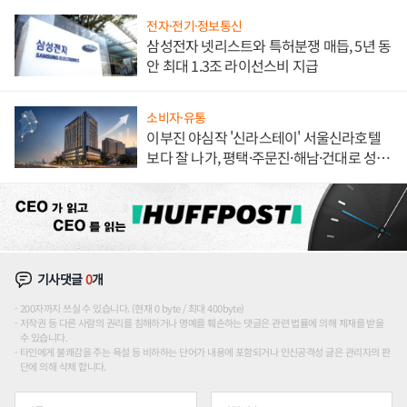
전자·전기·정보통신
삼성전자 넷리스트와 특허분쟁 매듭, 5년 동
안 최대 1.3조 라이선스비 지급
소비자·유통
이부진 야심작 '신라스테이' 서울신라호텔
보다 잘 나가, 평택·주문진·해남·건대로 성
장판 더 넓힌다
기사댓글
0
개
200자까지 쓰실 수 있습니다. (현재 0 byte / 최대 400byte)
저작권 등 다른 사람의 권리를 침해하거나 명예를 훼손하는 댓글은 관련 법률에 의해 제재를 받을
수 있습니다.
타인에게 불쾌감을 주는 욕설 등 비하하는 단어가 내용에 포함되거나 인신공격성 글은 관리자의 판
단에 의해 삭제 합니다.