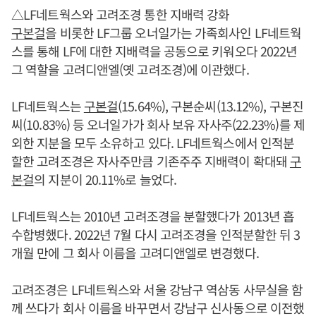
△LF네트웍스와 고려조경 통한 지배력 강화
구본걸
을 비롯한 LF그룹 오너일가는 가족회사인 LF네트웍
스를 통해 LF에 대한 지배력을 공동으로 키워오다 2022년
그 역할을 고려디앤엘(옛 고려조경)에 이관했다.
LF네트웍스는
구본걸
(15.64%), 구본순씨(13.12%), 구본진
씨(10.83%) 등 오너일가가 회사 보유 자사주(22.23%)를 제
외한 지분을 모두 소유하고 있다. LF네트웍스에서 인적분
할한 고려조경은 자사주만큼 기존주주 지배력이 확대돼
구
본걸
의 지분이 20.11%로 늘었다.
LF네트웍스는 2010년 고려조경을 분할했다가 2013년 흡
수합병했다. 2022년 7월 다시 고려조경을 인적분할한 뒤 3
개월 만에 그 회사 이름을 고려디앤엘로 변경했다.
고려조경은 LF네트웍스와 서울 강남구 역삼동 사무실을 함
께 쓰다가 회사 이름을 바꾸면서 강남구 신사동으로 이전했