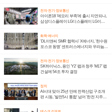
전자·전기·정보통신
아이폰18 '메모리 부족'에 출시 지연되나,
삼성디스플레이 LG디스플레이 LG이노
텍 '탈애플' 수익 다각화 속도
화학·에너지
'DL이앤씨 SMR 협력사' X에너지, '한수원
포스코 동맹' 센트러스에너지와 우라늄
계약 체결
전자·전기·정보통신
SK하이닉스, 용인 'Y2' 팹과 청주 'M17' 팹
건설에 54조 투자 결정
정치
AI시대 맞아 25년 만에 전력산업 구조개
편 시동, '발전5사 통합' 넘어 '한전 지주사'
재편론도
데스크 리포트