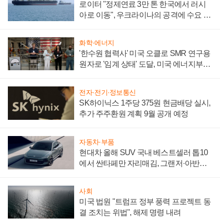
로이터 "정제연료 3만 톤 한국에서 러시
아로 이동", 우크라이나의 공격에 수요 늘
어
화학·에너지
'한수원 협력사' 미국 오클로 SMR 연구용
원자로 '임계 상태' 도달, 미국 에너지부
"중요한 이정표"
전자·전기·정보통신
SK하이닉스 1주당 375원 현금배당 실시,
추가 주주환원 계획 9월 공개 예정
자동차·부품
현대차 올해 SUV 국내 베스트셀러 톱10
에서 싼타페만 자리매김, 그랜저·아반떼
'세단 쌍끌이'로 내수 방어
사회
미국 법원 "트럼프 정부 풍력 프로젝트 동
결 조치는 위법", 해제 명령 내려