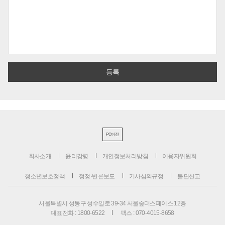
PC버전
회사소개
윤리강령
개인정보처리방침
이용자위원회
청소년보호정책
정정·반론보도
기사심의규정
불편신고
서울특별시 성동구 성수일로 39-34 서울숲더스페이스 12층
대표전화 : 1800-6522
팩스 : 070-4015-8658