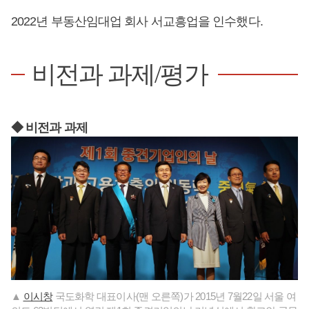
2022년 부동산임대업 회사 서교흥업을 인수했다.
비전과 과제/평가
◆ 비전과 과제
▲
이시창
국도화학 대표이사(맨 오른쪽)가 2015년 7월22일 서울 여