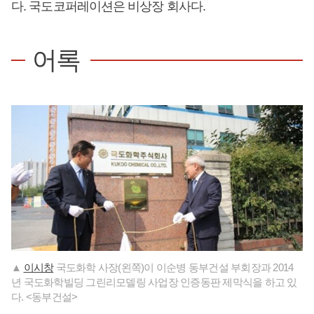
다. 국도코퍼레이션은 비상장 회사다.
어록
▲
이시창
국도화학 사장(왼쪽)이 이순병 동부건설 부회장과 2014
년 국도화학빌딩 그린리모델링 사업장 인증동판 제막식을 하고 있
다. <동부건설>