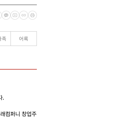
가족
어록
.
미래컴퍼니 창업주