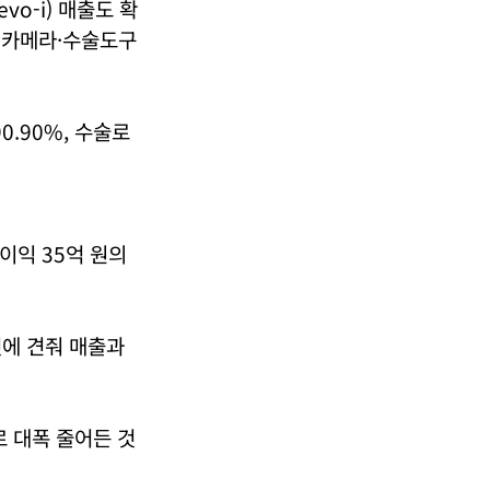
o-i) 매출도 확
후 카메라·수술도구
.90%, 수술로
순이익 35억 원의
 것에 견줘 매출과
로 대폭 줄어든 것