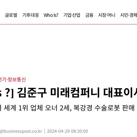
글로벌
기후대응
Who Is?
기업·산업
금융
시장·머니
시민·경
전기·정보통신
Is ?] 김준구 미래컴퍼니 대표이
세계 1위 업체 오너 2세, 복강경 수술로봇 판매 주
usinesspost.co.kr
2024-04-29 08:30:00