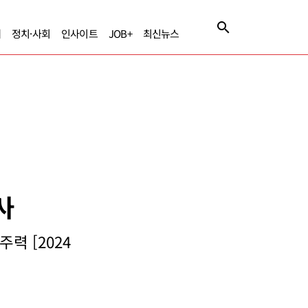
제
정치·사회
인사이트
JOB+
최신뉴스
사
력 [2024