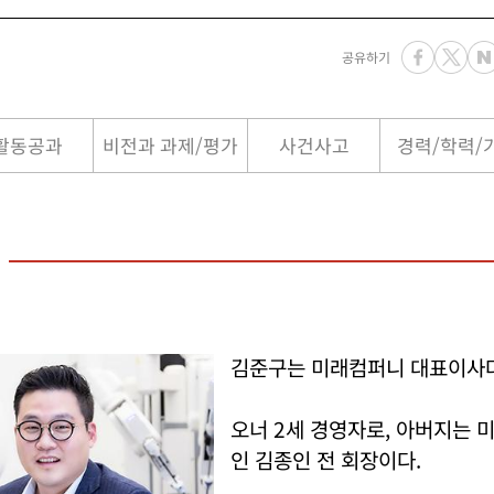
공유하기
활동공과
비전과 과제/평가
사건사고
경력/학력/
김준구는 미래컴퍼니 대표이사다
오너 2세 경영자로, 아버지는 
인 김종인 전 회장이다.