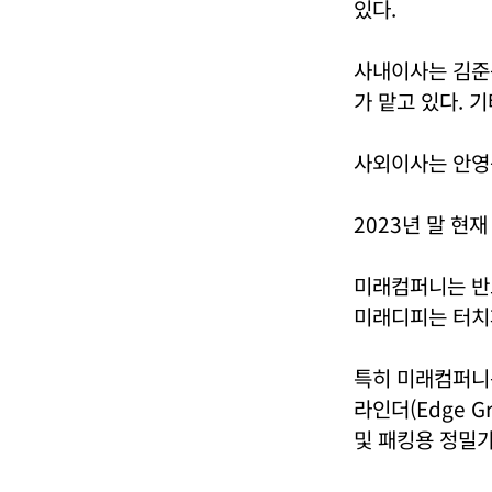
있다.
사내이사는 김준구
가 맡고 있다. 
사외이사는 안영
2023년 말 현
미래컴퍼니는 반
미래디피는 터치
특히 미래컴퍼니
라인더(Edge G
및 패킹용 정밀가