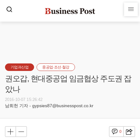
기업과산업
중공업·조선·철강
권오갑, 현대중공업 임금협상 주도권 잡
았나
2016-10-07 15:26:42
남희헌 기자 - gypsies87@businesspost.co.kr
0