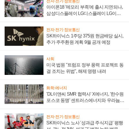
전자·전기·정보통신
아이폰18 '메모리 부족'에 출시 지연되나,
삼성디스플레이 LG디스플레이 LG이노
텍 '탈애플' 수익 다각화 속도
전자·전기·정보통신
SK하이닉스 1주당 375원 현금배당 실시,
추가 주주환원 계획 9월 공개 예정
사회
미국 법원 "트럼프 정부 풍력 프로젝트 동
결 조치는 위법", 해제 명령 내려
화학·에너지
'DL이앤씨 SMR 협력사' X에너지, '한수원
포스코 동맹' 센트러스에너지와 우라늄
계약 체결
전자·전기·정보통신
SK하이닉스 노사 '성과급 주식지급' 평행