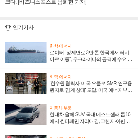
크다. [비즈니스포스트 남희헌 기자]
인기기사
화학·에너지
로이터 "정제연료 3만 톤 한국에서 러시
아로 이동", 우크라이나의 공격에 수요 늘
어
화학·에너지
'한수원 협력사' 미국 오클로 SMR 연구용
원자로 '임계 상태' 도달, 미국 에너지부
"중요한 이정표"
자동차·부품
현대차 올해 SUV 국내 베스트셀러 톱10
에서 싼타페만 자리매김, 그랜저·아반떼
'세단 쌍끌이'로 내수 방어