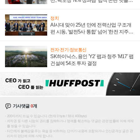
선, 곽노정 'N% 성과급' 법적 논란 벗을지
주목
정치
AI시대 맞아 25년 만에 전력산업 구조개
편 시동, '발전5사 통합' 넘어 '한전 지주사'
재편론도
전자·전기·정보통신
SK하이닉스, 용인 'Y2' 팹과 청주 'M17' 팹
건설에 54조 투자 결정
기사댓글
0
개
200자까지 쓰실 수 있습니다. (현재 0 byte / 최대 400byte)
저작권 등 다른 사람의 권리를 침해하거나 명예를 훼손하는 댓글은 관련 법률에 의해 제재
를 받을 수 있습니다.
타인에게 불쾌감을 주는 욕설 등 비하하는 단어가 내용에 포함되거나 인신공격성 글은 관
리자의 판단에 의해 삭제 합니다.