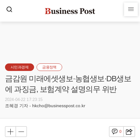
시민과경제
금융정책
금감원 미래에셋생보·농협생보·DB생보
에 과징금, 보험계약 설명의무 위반
2024-04-22 17:23:15
조혜경 기자 - hkcho@businesspost.co.kr
0