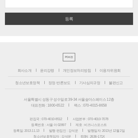
PC버전
회사소개
윤리강령
개인정보처리방침
이용자위원회
청소년보호정책
정정·반론보도
기사심의규정
불편신고
서울특별시 성동구 성수일로 39-34 서울숲더스페이스 12층
대표전화 : 1800-6522
팩스 : 070-4015-8658
편집국 : 070-4010-8512
사업본부 : 070-4010-7078
등록번호 : 서울 아 02897
제호 : 비즈니스포스트
등록일: 2013.11.13
발행·편집인 : 강석운
발행일자: 2013년 12월 2일
청소년보호책임자 : 강석운
ISSN : 2636-171X