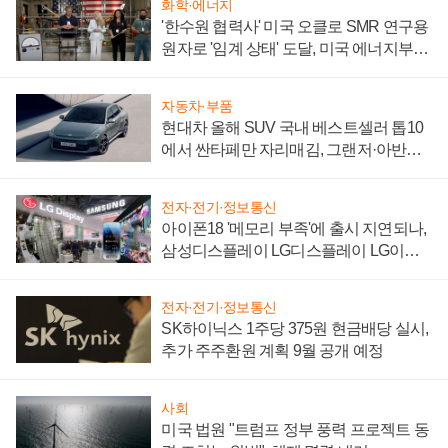
화학·에너지
'한수원 협력사' 미국 오클로 SMR 연구용
원자로 '임계 상태' 도달, 미국 에너지부
"중요한 이정표"
자동차·부품
현대차 올해 SUV 국내 베스트셀러 톱10
에서 싼타페만 자리매김, 그랜저·아반떼
'세단 쌍끌이'로 내수 방어
전자·전기·정보통신
아이폰18 '메모리 부족'에 출시 지연되나,
삼성디스플레이 LG디스플레이 LG이노
텍 '탈애플' 수익 다각화 속도
전자·전기·정보통신
SK하이닉스 1주당 375원 현금배당 실시,
추가 주주환원 계획 9월 공개 예정
사회
미국 법원 "트럼프 정부 풍력 프로젝트 동