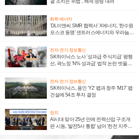
결 조치는 위법", 해제 명령 내려
화학·에너지
'DL이앤씨 SMR 협력사' X에너지, '한수원
포스코 동맹' 센트러스에너지와 우라늄
계약 체결
전자·전기·정보통신
SK하이닉스 노사 '성과급 주식지급' 평행
선, 곽노정 'N% 성과급' 법적 논란 벗을지
주목
전자·전기·정보통신
SK하이닉스, 용인 'Y2' 팹과 청주 'M17' 팹
건설에 54조 투자 결정
정치
AI시대 맞아 25년 만에 전력산업 구조개
편 시동, '발전5사 통합' 넘어 '한전 지주사'
재편론도