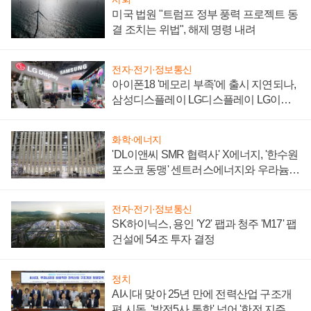
미국 법원 "트럼프 정부 풍력 프로젝트 동
결 조치는 위법", 해제 명령 내려
전자·전기·정보통신
아이폰18 '메모리 부족'에 출시 지연되나,
삼성디스플레이 LG디스플레이 LG이노
텍 '탈애플' 수익 다각화 속도
화학·에너지
'DL이앤씨 SMR 협력사' X에너지, '한수원
포스코 동맹' 센트러스에너지와 우라늄
계약 체결
전자·전기·정보통신
SK하이닉스, 용인 'Y2' 팹과 청주 'M17' 팹
건설에 54조 투자 결정
정치
AI시대 맞아 25년 만에 전력산업 구조개
편 시동, '발전5사 통합' 넘어 '한전 지주사'