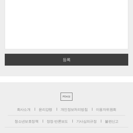
PC버전
회사소개
윤리강령
개인정보처리방침
이용자위원회
청소년보호정책
정정·반론보도
기사심의규정
불편신고