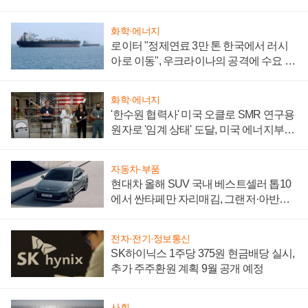
화학·에너지
로이터 "정제연료 3만 톤 한국에서 러시
아로 이동", 우크라이나의 공격에 수요 늘
어
화학·에너지
'한수원 협력사' 미국 오클로 SMR 연구용
원자로 '임계 상태' 도달, 미국 에너지부
"중요한 이정표"
자동차·부품
현대차 올해 SUV 국내 베스트셀러 톱10
에서 싼타페만 자리매김, 그랜저·아반떼
'세단 쌍끌이'로 내수 방어
전자·전기·정보통신
SK하이닉스 1주당 375원 현금배당 실시,
추가 주주환원 계획 9월 공개 예정
사회