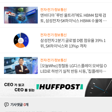
전자·전기·정보통신
엔비디아 '루빈 울트라'에도 HBM4 탑재 검
토, 삼성전자·SK하이닉스 HBM4 수율에 주
도권 갈린다
전자·전기·정보통신
삼성전자 2분기 글로벌 D램 점유율 39% 1
위, SK하이닉스와 13%p 격차
전자·전기·정보통신
[오늘Who] 정철동 LG디스플레이 모바일 O
LED로 하반기 실적 반등 시동, '칩플레이
션'에 가격 인하 압박은 부담
기사댓글
0
개