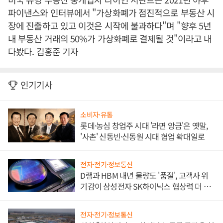
파이낸스와 인터뷰에서 "가상화폐가 점진적으로 부동산 시
장에 진출하고 있고 이것은 시작에 불과하다"며 "향후 5년
내 부동산 거래의 50%가 가상화폐로 결제될 것"이라고 내
다봤다. 김홍준 기자
인기기사
소비자·유통
롯데·농심 창업주 시대 '라면 앙금'은 옛말,
'사촌' 신동빈·신동원 시대 협업 확대일로
전자·전기·정보통신
D램과 HBM 내년 물량도 '품절', 고객사 위
기감이 삼성전자 SK하이닉스 협상력 더 키
워
전자·전기·정보통신