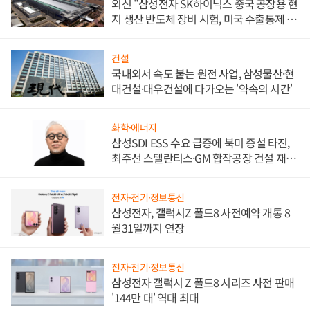
외신 "삼성전자 SK하이닉스 중국 공장용 현
지 생산 반도체 장비 시험, 미국 수출통제 대
비"
건설
국내외서 속도 붙는 원전 사업, 삼성물산·현
대건설·대우건설에 다가오는 '약속의 시간'
화학·에너지
삼성SDI ESS 수요 급증에 북미 증설 타진,
최주선 스텔란티스·GM 합작공장 건설 재추
진하나
전자·전기·정보통신
삼성전자, 갤럭시Z 폴드8 사전예약 개통 8
월31일까지 연장
전자·전기·정보통신
삼성전자 갤럭시 Z 폴드8 시리즈 사전 판매
'144만 대' 역대 최대