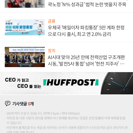
곽노정 'N% 성과급' 법적 논란 벗을지 주목
금융
우체국 '매일이자 파킹통장' 5만 계좌 한정
으로 다시 출시, 최고 연 2.0% 금리
정치
AI시대 맞아 25년 만에 전력산업 구조개편
시동, '발전5사 통합' 넘어 '한전 지주사' 재편
론도
기사댓글
0
개
200자까지 쓰실 수 있습니다. (현재 0 byte / 최대 400byte)
저작권 등 다른 사람의 권리를 침해하거나 명예를 훼손하는 댓글은 관련 법률에 의해 제재를 받을
수 있습니다.
타인에게 불쾌감을 주는 욕설 등 비하하는 단어가 내용에 포함되거나 인신공격성 글은 관리자의 판
단에 의해 삭제 합니다.