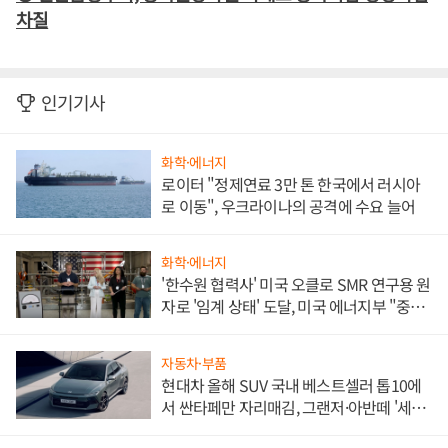
차질
인기기사
화학·에너지
로이터 "정제연료 3만 톤 한국에서 러시아
로 이동", 우크라이나의 공격에 수요 늘어
화학·에너지
'한수원 협력사' 미국 오클로 SMR 연구용 원
자로 '임계 상태' 도달, 미국 에너지부 "중요
한 이정표"
자동차·부품
현대차 올해 SUV 국내 베스트셀러 톱10에
서 싼타페만 자리매김, 그랜저·아반떼 '세단
쌍끌이'로 내수 방어