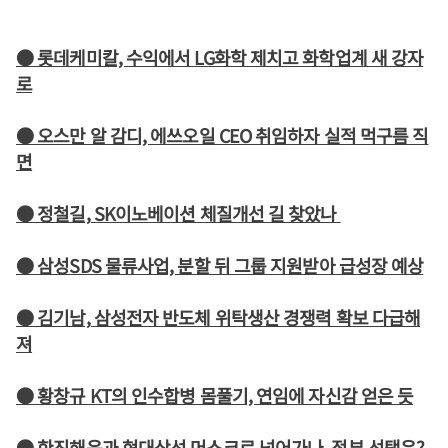
● 롯데케미칼, 수익에서 LG화학 제치고 화학업계 새 강자
로
● 오스만 알 감디, 에쓰오일 CEO 취임하자 실적 먹구름 직
면
● 정철길, SK이노베이션 체질개선 길 찾았나
● 삼성SDS 물류사업, 분할 뒤 그룹 지원받아 급성장 예상
● 김기남, 삼성전자 반도체 위탁생산 경쟁력 확보 다급해
져
● 황창규 KT의 인수합병 몸풀기, 연임에 자신감 얻은 듯
● 한진해운과 현대상선 머스크로 넘어가나, 정부 선택은?