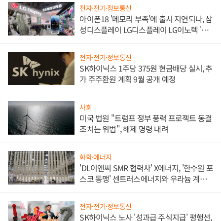
전자·전기·정보통신
아이폰18 '메모리 부족'에 출시 지연되나, 삼
성디스플레이 LG디스플레이 LG이노텍 '탈
애플' 수익 다각화 속도
전자·전기·정보통신
SK하이닉스 1주당 375원 현금배당 실시, 추
가 주주환원 계획 9월 공개 예정
사회
미국 법원 "트럼프 정부 풍력 프로젝트 동결
조치는 위법", 해제 명령 내려
화학·에너지
'DL이앤씨 SMR 협력사' X에너지, '한수원 포
스코 동맹' 센트러스에너지와 우라늄 계약
체결
전자·전기·정보통신
SK하이닉스 노사 '성과급 주식지급' 평행선,