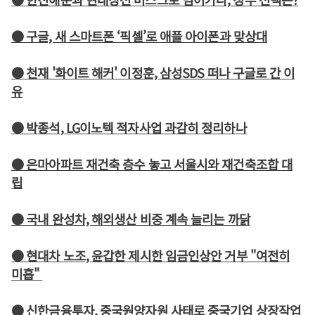
● 구글, 새 스마트폰 ‘픽셀’로 애플 아이폰과 맞상대
● 천재 '화이트 해커' 이정훈, 삼성SDS 떠나 구글로 간 이
유
● 박종석, LG이노텍 적자사업 과감히 정리하나
● 은마아파트 재건축 층수 놓고 서울시와 재건축조합 대
립
● 국내 완성차, 해외생산 비중 계속 늘리는 까닭
● 현대차 노조, 윤갑한 제시한 임금인상안 거부 "여전히
미흡"
● 신한금융투자, 중국원양자원 사태로 중국기업 상장작업