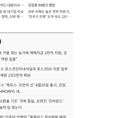
카드 대표이사 사
강정훈 iM뱅크 행장
성 등 대기업 주요
내부 이해도 높은 전략 전문가,
 경력, 신뢰 회복
'전국구 은행' 도약 속도 [2026
[2026년]
년]
사
 가뭄 겪는 농가에 재해자금 3천억 지원, 강
 역량 집중"
스 포스코인터내셔널과 포스코DX 지분 일부
 재원 2조5천억 확보
투스 '제우스: 오만의 신' 8월26일 출시, 진입
MMORPG 내..
고환율 기조' 극복 절실, 조좌진 '인바운드'
늘려 답 찾는다
정말] 민주당 민병덕 "홈플러스 정상화될 때까