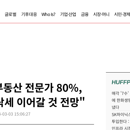
글로벌
기후대응
Who Is?
기업·산업
금융
시장·머니
시민·경
HUFF
부동산 전문가 80%,
매각 '7수
락세 이어갈 것 전망"
에 한화생
냈다
-03-03 15:06:27
SK하이닉스
투입한다 :
인프라 시