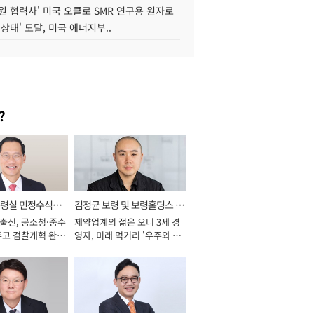
원 협력사' 미국 오클로 SMR 연구용 원자로
 상태' 도달, 미국 에너지부..
?
통령실 민정수석비
김정균 보령 및 보령홀딩스 대
 출신, 공소청·중수
제약업계의 젊은 오너 3세 경
표이사 사장
두고 검찰개혁 완수
영자, 미래 먹거리 '우주와 헬
년]
스케어' 공들여 [2026년]