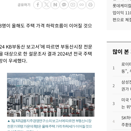
공유하기
롯데케미칼
업이익 11
편으로 체
 8명이 올해도 주택 가격 하락흐름이 이어질 것으
24 KB부동산 보고서’에 따르면 부동산시장 전문
많이 본
을 대상으로 한 설문조사 결과 2024년 전국 주택
망이 우세했다.
로이터
1
동",
삼성전
2
권가 
미국 
3
는 위
SK하
4
▲ 3일 KB금융지주경영연구소의 보고서에 따르면 부동산시장
주환원
전문가 10명 가운데 8명은 올해 주택 가격 하락세가 이어질 것으