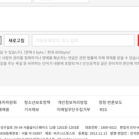
 수 있습니다. (현재 0 byte / 최대 400byte)
다른 사람의 권리를 침해하거나 명예를 훼손하는 댓글은 관련 법률에 의해 제재를 받을 수 있습니
쾌감을 주는 욕설 등 비하하는 단어가 내용에 포함되거나 인신공격성 글은 관리자의 판단에 의해
용자위원회
청소년보호정책
개인정보처리방침
정정·반론보도
인재채용
기사제보
이메일무단수집거부
RSS
수일로 39-34 서울숲더스페이스 12층 1201호-1203호
대표전화 : 1800-6522
편집국 070-4
8658
등록번호 : 서울 아 02897
제호: 비즈니스포스트
등록일: 2013.11.13
발행·편집인 : 강석
X
Copyright ? 2013 비즈니스포스트. All rights reserved.