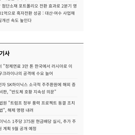
 첨단소재 포트폴리오 전환 효과로 2분기 영
01억으로 흑자전환 성공 : 대산·여수 사업재
질개선 속도 높인다
 기사
 "정제연료 3만 톤 한국에서 러시아로 이
 우크라이나의 공격에 수요 늘어
자 SK하이닉스 소극적 주주환원에 해외 증
비판, "반도체 호황 지속성 의문"
법원 "트럼프 정부 풍력 프로젝트 동결 조치
법", 해제 명령 내려
이닉스 1주당 375원 현금배당 실시, 추가 주
 계획 9월 공개 예정