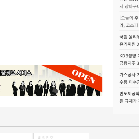
지 장바구
[오늘의 주
라, 코스피
국힘 윤리위
윤리위원 
KDB생명
금융지주 
가스공사 2
수용 미수금
반도체공학
된 규제가 