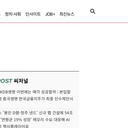
제
정치·사회
인사이트
JOB+
최신뉴스
씨저널
POST
' KDB생명 이번에는 매각 성공할까 : 본입찰
명 흥국생명 한국금융지주가 최종 인수제안서
 '용인 D램-청주 낸드' 신규 팹 건설에 54조
 '연평균 19% 성장' 메모리 수요 대응해 AI
장 핵심플레이어로