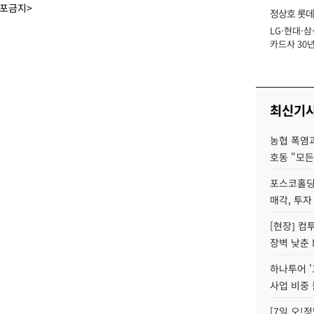
배포금지>
정상호 롯데
LG·현대·삼
장
카드사 30년
에 '초집중' 
최신기
농협 폭염과
호동 "모든
포스코홀딩
매각, 투자
[현장] 컴
장벽 낮춘 
하나투어 '
사업 비중 
[7일 오!