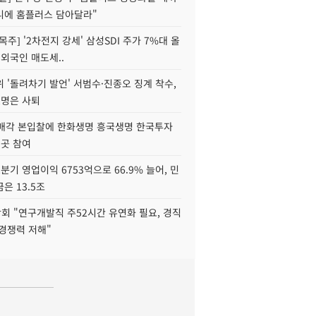
니에 홈플러스 담아달라"
목주] '2차전지 강세' 삼성SDI 주가 7%대 올
 외국인 매도세..
 '돌려차기 발언' 서범수·진종오 징계 착수,
2명은 사퇴
 매각 본입찰에 한화생명 흥국생명 한국투자
3곳 참여
분기 영업이익 6753억으로 66.9% 늘어, 민
은 13.5조
회 "연구개발직 주52시간 유연화 필요, 경직
경쟁력 저해"