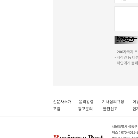
-
200자
까지 쓰실
- 저작권 등 
- 타인에게 불
신문사소개
윤리강령
기사심의규정
이
포럼
광고문의
불편신고
서울특별시 성동구 성
팩스 : 070-4015-
ISSN : 2636-171