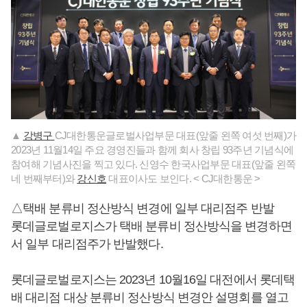
▲
강병구
CJ대한통운글로벌사업부문 대표(앞줄 왼쪽 여섯 번째)가
2023년 11월14일 주요 경영진들과 함께 회사 창립 93주년 기념식에
참여해 기념사진을 찍고 있다. 신영수 한국사업부문 대표(앞줄 왼쪽
네 번째부터)와
강신호
대표이사도 보인다. < CJ대한통운 >
△택배 분류비 정산방식 변경에 일부 대리점주 반발
롯데글로벌로지스가 택배 분류비 정산방식을 변경하면
서 일부 대리점주가 반발했다.
롯데글로벌로지스는 2023년 10월16일 대전에서 롯데택
배 대리점 대상 분류비 정산방식 변경안 설명회를 열고