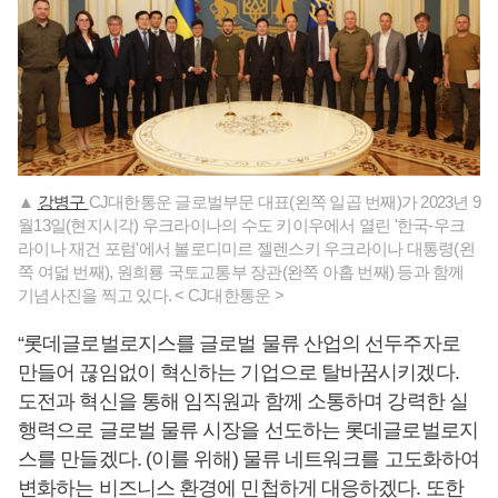
▲
강병구
CJ대한통운 글로벌부문 대표(왼쪽 일곱 번째)가 2023년 9
월13일(현지시각) 우크라이나의 수도 키이우에서 열린 '한국-우크
라이나 재건 포럼'에서 볼로디미르 젤렌스키 우크라이나 대통령(왼
쪽 여덟 번째), 원희룡 국토교통부 장관(완쪽 아홉 번째) 등과 함께
기념사진을 찍고 있다. < CJ대한통운 >
“롯데글로벌로지스를 글로벌 물류 산업의 선두주자로
만들어 끊임없이 혁신하는 기업으로 탈바꿈시키겠다.
도전과 혁신을 통해 임직원과 함께 소통하며 강력한 실
행력으로 글로벌 물류 시장을 선도하는 롯데글로벌로지
스를 만들겠다. (이를 위해) 물류 네트워크를 고도화하여
변화하는 비즈니스 환경에 민첩하게 대응하겠다. 또한