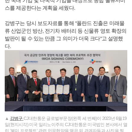
한 국내 기업 및 다국적 기업을 대상으로 종합 물류서비
스를 제공한다는 계획을 세웠다.
강병구는 당시 보도자료를 통해 "폴란드 진출은 미래물
류 산업군인 방산, 전기차 배터리 등 신물류 영토 확장의
발판이 될 수 있는 만큼 그 의미가 더욱 크다”고 설명했
다.
▲
강병구
CJ대한통운 글로벌부문장(왼쪽 세 번째)이 2023년 6월19
일(현지시각) 미국 일리노이주의 CJ대한통운 미국법인 본사에서 열
린 '북미 프로젝트' 관련 업무협약을 맺은 뒤 관계자들과 사진을 찍