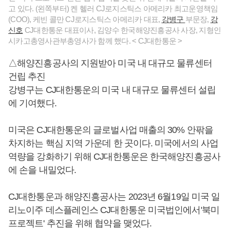
고 있다. (왼쪽부터) 켄 헬러 CJ로지스틱스 아메리카 최고운영책임
(COO), 케빈 콜만 CJ로지스틱스 아메리카 대표,
강병구
부문장,
강
신호
CJ대한통운 대표이사, 김양수 한국해양진흥공사 사장, 지형인
시카고총영사관부총영사가 함께 했다. < CJ대한통운 >
△해양진흥공사의 지원받아 미국 내 대규모 물류센터
건립 추진
강병구는 CJ대한통운의 미국 내 대규모 물류센터 설립
에 기여했다.
미국은 CJ대한통운의 글로벌사업 매출의 30% 안팎을
차지하는 핵심 지역 가운데 한 곳이다. 미국에서의 사업
역량을 강화하기 위해 CJ대한통운은 한국해양진흥공사
에 손을 내밀었다.
CJ대한통운과 해양진흥공사는 2023년 6월19일 미국 일
리노이주 데스플레인스 CJ대한통운 미국법인에서'북미
프로젝트' 추진을 위해 협약을 맺었다.