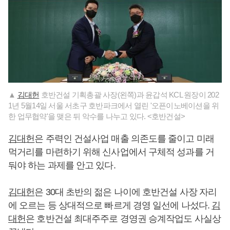
▲
김대헌
호반건설 기획총괄 사장(왼쪽)과 윤갑석 KCL 원장이 202
1년 5월14일 서울 서초구 호반파크에서 열린 '오픈이노베이션을 위
한 업무협약'을 맺은 뒤 악수를 나누고 있다. <호반건설>
김대헌
은 주력인 건설사업 매출 의존도를 줄이고 미래
먹거리를 마련하기 위해 신사업에서 구체적 성과를 거
둬야 하는 과제를 안고 있다.
김대헌
은 30대 초반의 젊은 나이에 호반건설 사장 자리
에 오르는 등 상대적으로 빠르게 경영 일선에 나섰다.
김
대헌
은 호반건설 최대주주로 경영권 승계작업도 사실상