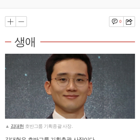
0
생애
▲
김대헌
호반그룹 기획종괄 사장.
김대헌
은 호반그룹 기획총괄 사장이다.