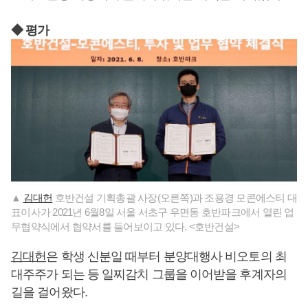
◆ 평가
▲
김대헌
호반건설 기획총괄 사장(오른쪽)과 조용경 모콘에스티 대
표이사가 2021년 6월8일 서울 서초구 우면동 호반파크에서 열린 업
무협약식에서 협약서를 들어보이고 있다. <호반건설>
김대헌
은 학생 신분일 때부터 분양대행사 비오토의 최
대주주가 되는 등 일찌감치 그룹을 이어받을 후계자의
길을 걸어왔다.