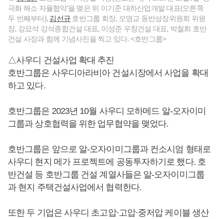
극화 해소 자율협약’을 맺은 뒤 이기준 대하산업개발 대표(오른쪽
두 번째부터),
김선규
호반그룹 회장, 오영교 동반성장위원회 위원
장, 강요석 강석종합건설 대표, 이성준 우창건설 대표, 박철희 호반
건설 사장과 함께 기념사진을 찍고 있다. <호반그룹>
△사우디 건설사업 확대 추진
호반그룹은 사우디아라비아 건설시장에서 사업을 확대
하고 있다.
호반그룹은 2023년 10월 사우디 모하메드 알-오자이미
그룹과 상호협력을 위한 업무협약을 맺었다.
호반그룹은 앞으로 알-오자이미그룹과 컨소시엄 형태로
사우디 현지 메가 프로젝트에 공동투자하기로 했다. 호
반건설 등 호반그룹 건설 계열사들은 알-오자이미그룹
과 현지 주택건설사업에서 협력한다.
또한 두 기업은 사우디 초고압·고압·중저압 케이블 생산