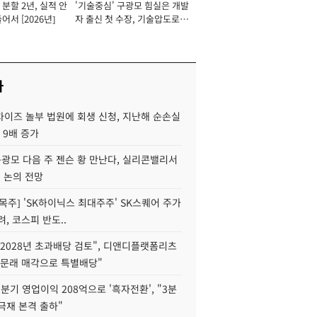
분할 2년, 실적 안
'기술중심' 구광모 힘실은 개발
이사 사장
어서 [2026년]
자 출신 첫 수장, 기술압도로
경쟁력 확보 사활 [2026년]
사
차이즈 놀부 법원에 회생 신청, 지난해 순손실
 9배 증가
구광모 다음 주 젠슨 황 만난다, 실리콘밸리서
' 논의 전망
목주] 'SK하이닉스 최대주주' SK스퀘어 주가
려, 코스피 반도..
2028년 초과배당 검토", 디앤디플랫폼리츠
 문래 매각으로 특별배당"
분기 영업이익 208억으로 '흑자전환', "3분
양극재 본격 출하"