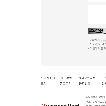
-
200자
까지 쓰실
- 저작권 등 
- 타인에게 불
신문사소개
윤리강령
기사심의규정
이
포럼
광고문의
불편신고
서울특별시 성동구 성
팩스 : 070-4015-
ISSN : 2636-171