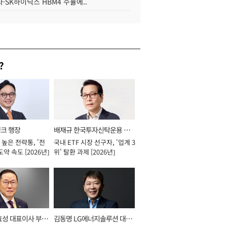
·SK하이닉스 HBM4 수율에..
?
뱅크 행장
배재규 한국투자신탁운용 대
높은 전략통, '전
국내 ETF 시장 선구자, '업계 3
표이사 사장
도약 속도 [2026년]
위' 탈환 과제 [2026년]
효성 대표이사 부회
김동명 LG에너지솔루션 대표