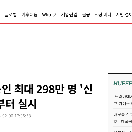
글로벌
기후대응
Who Is?
기업·산업
금융
시장·머니
시민·경
HUFF
 최대 298만 명 '신
'드라마에서
일부터 실시
고 커머스
바닷속 산
-02-06 17:35:58
황 : 한국