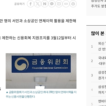
삼성전자 
공유하기
주가도 받칠
8만 명의 서민과 소상공인 연체이력 활용을 제한해
많이 본
 제한하는 신용회복 지원조치를 3월12일부터 시
외신 
1
산 반
국내외
지
2
·대우
삼성전
3
권가 
삼성전
5
4
까지
▲ 금융위원회가 서민과 소상공인 최대 298만 명의 연체이력을 지
우는 신용사면을 단행한다.
엔비디
5