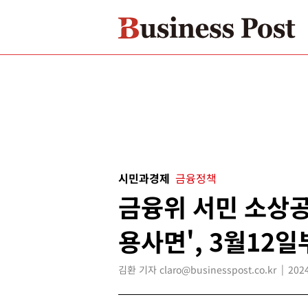
시민과경제
금융정책
금융위 서민 소상공인
용사면', 3월12
김환 기자 claro@businesspost.co.kr
2024