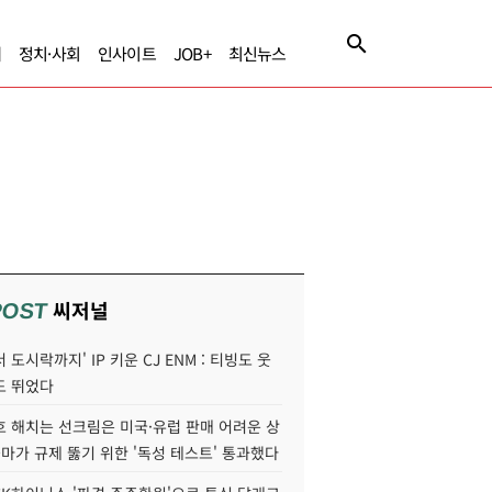
제
정치·사회
인사이트
JOB+
최신뉴스
씨저널
POST
 도시락까지' IP 키운 CJ ENM : 티빙도 웃
도 뛰었다
호 해치는 선크림은 미국·유럽 판매 어려운 상
콜마가 규제 뚫기 위한 '독성 테스트' 통과했다