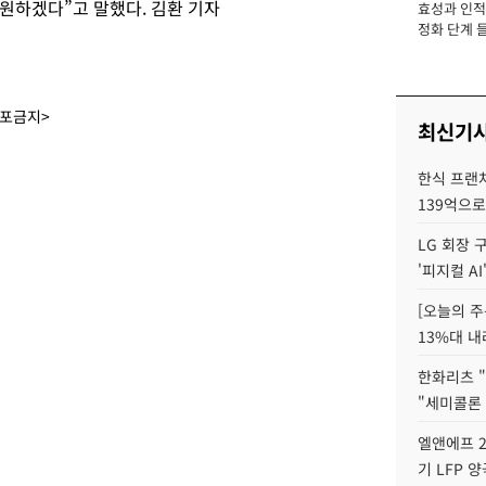
원하겠다”고 말했다. 김환 기자
효성과 인적 
장
정화 단계 들
배포금지>
최신기
한식 프랜
139억으로
LG 회장 
'피지컬 AI
[오늘의 주
13%대 내
한화리츠 "
"세미콜론
엘앤에프 2
기 LFP 