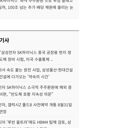
SK하이닉스 '파격 주주환원'으로 투심 달래고
까, 100조 넘는 추가 배당 재원에 쏠리는 눈
 기사
"삼성전자 SK하이닉스 중국 공장용 현지 생
도체 장비 시험, 미국 수출통제 ..
서 속도 붙는 원전 사업, 삼성물산·현대건설
건설에 다가오는 '약속의 시간'
자 SK하이닉스 소극적 주주환원에 해외 증
비판, "반도체 호황 지속성 의문"
자, 갤럭시Z 폴드8 사전예약 개통 8월31일
 연장
아 '루빈 울트라'에도 HBM4 탑재 검토, 삼