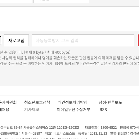
 수 있습니다. (현재 0 byte / 최대 400byte)
다른 사람의 권리를 침해하거나 명예를 훼손하는 댓글은 관련 법률에 의해 제재를 받을 수 있습니
쾌감을 주는 욕설 등 비하하는 단어가 내용에 포함되거나 인신공격성 글은 관리자의 판단에 의해
용자위원회
청소년보호정책
개인정보처리방침
정정·반론보도
인재채용
기사제보
이메일무단수집거부
RSS
수일로 39-34 서울숲더스페이스 12층 1201호-1203호
대표전화 : 1800-6522
편집국 070-4
8658
등록번호 : 서울 아 02897
제호: 비즈니스포스트
등록일: 2013.11.13
발행·편집인 : 강석
X
Copyright ? 2013 비즈니스포스트. All rights reserved.