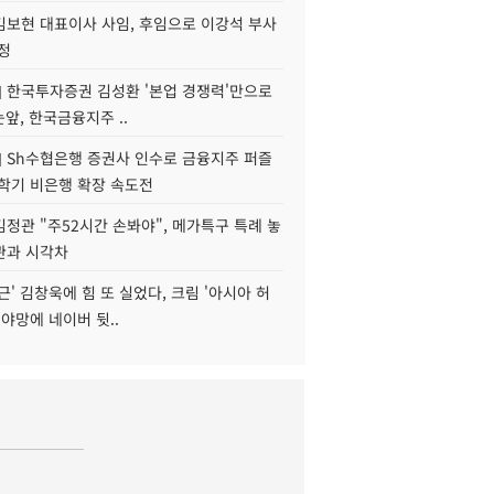
김보현 대표이사 사임, 후임으로 이강석 부사
정
] 한국투자증권 김성환 '본업 경쟁력'만으로
눈앞, 한국금융지주 ..
] Sh수협은행 증권사 인수로 금융지주 퍼즐
신학기 비은행 확장 속도전
정관 "주52시간 손봐야", 메가특구 특례 놓
관과 시각차
근' 김창욱에 힘 또 실었다, 크림 '아시아 허
 야망에 네이버 뒷..