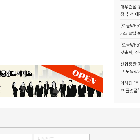
대우건설 
장 추천 예
[오늘Who
3조 클럽 
[오늘Who
맞출까, 
산업장관 김
고 노동장
이해진 '측
브 플랫폼'