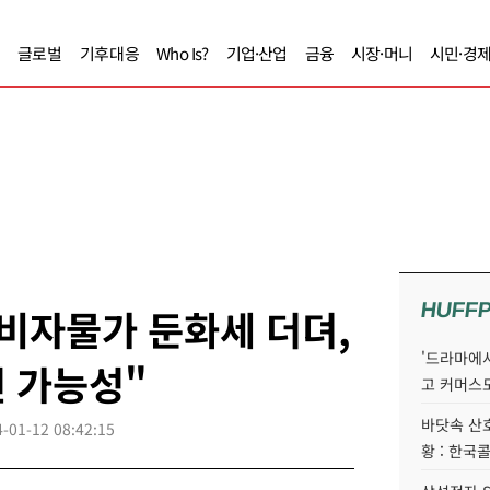
글로벌
기후대응
Who Is?
기업·산업
금융
시장·머니
시민·경
HUFF
비자물가 둔화세 더뎌,
'드라마에서
 가능성"
고 커머스
바닷속 산
-01-12 08:42:15
황 : 한국