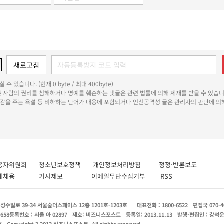
 수 있습니다. (현재 0 byte / 최대 400byte)
다른 사람의 권리를 침해하거나 명예를 훼손하는 댓글은 관련 법률에 의해 제재를 받을 수 있습니
쾌감을 주는 욕설 등 비하하는 단어가 내용에 포함되거나 인신공격성 글은 관리자의 판단에 의해
용자위원회
청소년보호정책
개인정보처리방침
정정·반론보도
인재채용
기사제보
이메일무단수집거부
RSS
수일로 39-34 서울숲더스페이스 12층 1201호-1203호
대표전화 : 1800-6522
편집국 070-4
8658
등록번호 : 서울 아 02897
제호: 비즈니스포스트
등록일: 2013.11.13
발행·편집인 : 강석
X
Copyright ? 2013 비즈니스포스트. All rights reserved.