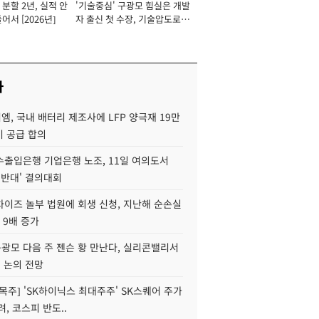
분할 2년, 실적 안
'기술중심' 구광모 힘실은 개발
이사 사장
어서 [2026년]
자 출신 첫 수장, 기술압도로
경쟁력 확보 사활 [2026년]
사
, 국내 배터리 제조사에 LFP 양극재 19만
기 공급 합의
수출입은행 기업은행 노조, 11일 여의도서
 반대' 결의대회
차이즈 놀부 법원에 회생 신청, 지난해 순손실
 9배 증가
구광모 다음 주 젠슨 황 만난다, 실리콘밸리서
' 논의 전망
목주] 'SK하이닉스 최대주주' SK스퀘어 주가
려, 코스피 반도..