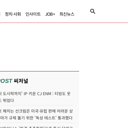
제
정치·사회
인사이트
JOB+
최신뉴스
씨저널
POST
 도시락까지' IP 키운 CJ ENM : 티빙도 웃
도 뛰었다
호 해치는 선크림은 미국·유럽 판매 어려운 상
콜마가 규제 뚫기 위한 '독성 테스트' 통과했다