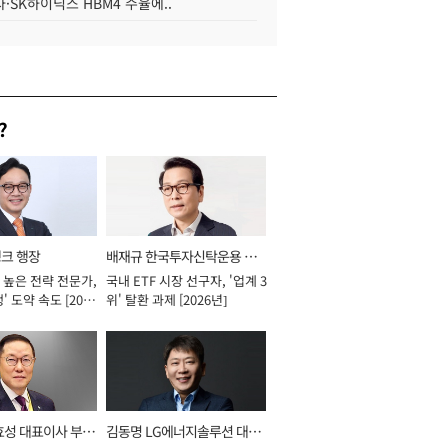
·SK하이닉스 HBM4 수율에..
?
뱅크 행장
배재규 한국투자신탁운용 대
 높은 전략 전문가,
국내 ETF 시장 선구자, '업계 3
표이사 사장
' 도약 속도 [2026
위' 탈환 과제 [2026년]
효성 대표이사 부회
김동명 LG에너지솔루션 대표