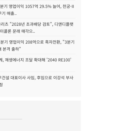
2분기 영업이익 1057억 29.5% 늘어, 천궁-II
기 매출..
화리츠 "2028년 초과배당 검토", 디앤디플랫
미콜론 문래 매각으..
분기 영업이익 208억으로 흑자전환, "3분기
재 본격 출하"
, 재생에너지 조달 확대해 '2040 RE100'
우건설 대표이사 사임, 후임으로 이강석 부사
정