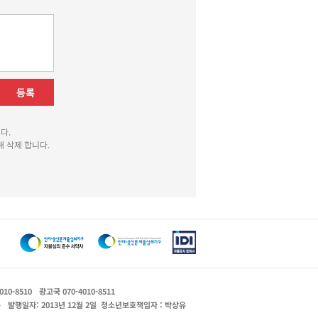
등록
다.
 삭제 합니다.
010-8510
광고국 070-4010-8511
운
발행일자: 2013년 12월 2일
청소년보호책임자 : 박상유