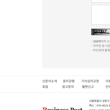
-
200자
까지 쓰실
- 저작권 등 
- 타인에게 불
신문사소개
윤리강령
기사심의규정
이
포럼
광고문의
불편신고
서울특별시 성동구 성
팩스 : 070-4015-
ISSN : 2636-171