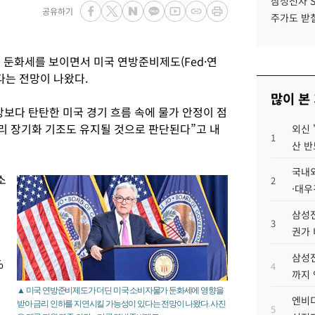
삼성전자 
공유하기
주가도 받칠
 둔화세를 보이면서 미국 연방준비제도(Fed·연
다는 전망이 나왔다.
많이 본
보다 탄탄한 미국 경기 흐름 속에 물가 안정이 점
리 장기화 기조도 유지될 것으로 판단된다”고 내
외신 
1
산 반
국내외
소
2
·대우
삼성전
3
권가 
삼성전
%
4
까지
▲ 미국 연방준비제도가 더딘 미국 소비자물가 둔화세에 영향을
엔비디
받아 금리 인하를 지연시킬 가능성이 있다는 전망이 나왔다. 사진
5