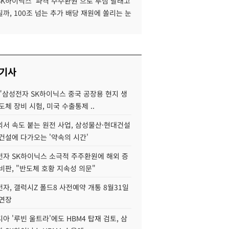
SK하이닉스 '파격 주주환원'으로 투심 달래고
까, 100조 넘는 추가 배당 재원에 쏠리는 눈
 기사
"삼성전자 SK하이닉스 중국 공장용 현지 생
도체 장비 시험, 미국 수출통제 ..
서 속도 붙는 원전 사업, 삼성물산·현대건설
건설에 다가오는 '약속의 시간'
자 SK하이닉스 소극적 주주환원에 해외 증
비판, "반도체 호황 지속성 의문"
자, 갤럭시Z 폴드8 사전예약 개통 8월31일
 연장
아 '루빈 울트라'에도 HBM4 탑재 검토, 삼