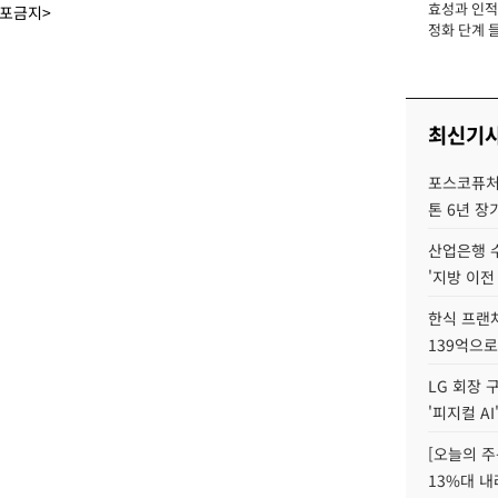
효성과 인적 
장
배포금지>
정화 단계 들
최신기
포스코퓨처엠
톤 6년 장
산업은행 
'지방 이전
한식 프랜
139억으로
LG 회장 
'피지컬 AI
[오늘의 주
13%대 내