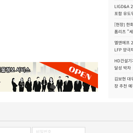
LIGD&A 
포함 유도무
[현장] 한
폼리츠 "세
엘앤에프 2
LFP 양극
HD건설기계
달성 박차
김보현 대
장 추천 예