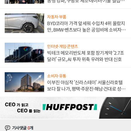
동맹 강화, 구광모 제조·데이터·기술 결집
해 종합 로보틱스 기업으로
자동차·부품
BYD코리아 가격 앞세워 수입차 4위 올랐지
만, BMW·벤츠보다 높은 공임비에 소비자
불만 폭발
인터넷·게임·콘텐츠
빅테크 메모리반도체 포함 장기계약 '2.7조
달러' 규모, AI 투자 위축 우려와 반대 신호
소비자·유통
이부진 야심작 '신라스테이' 서울신라호텔
보다 잘 나가, 평택·주문진·해남·건대로 성
장판 더 넓힌다
기사댓글
0
개