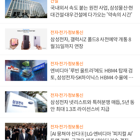
건설
국내외서 속도 붙는 원전 사업, 삼성물산·현
대건설·대우건설에 다가오는 '약속의 시간'
전자·전기·정보통신
삼성전자, 갤럭시Z 폴드8 사전예약 개통 8
월31일까지 연장
전자·전기·정보통신
엔비디아 '루빈 울트라'에도 HBM4 탑재 검
토, 삼성전자·SK하이닉스 HBM4 수율에 주
도권 갈린다
전자·전기·정보통신
삼성전자 넷리스트와 특허분쟁 매듭, 5년 동
안 최대 1.3조 라이선스비 지급
전자·전기·정보통신
[AI 뭉쳐야 산다⑧] LG·엔비디아 '피지컬 AI'