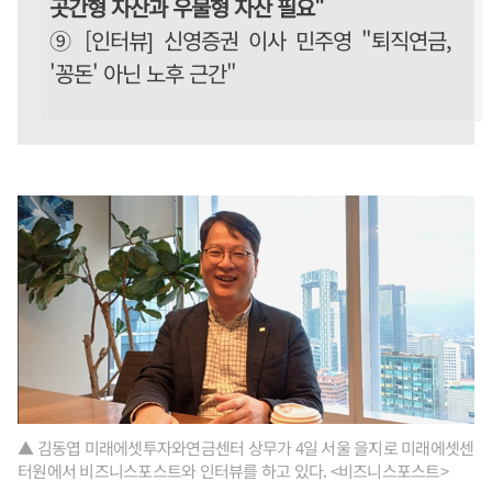
곳간형 자산과 우물형 자산 필요"
⑨ [인터뷰] 신영증권 이사 민주영 "퇴직연금,
'꽁돈' 아닌 노후 근간"
▲ 김동엽 미래에셋투자와연금센터 상무가 4일 서울 을지로 미래에셋센
터원에서 비즈니스포스트와 인터뷰를 하고 있다. <비즈니스포스트>