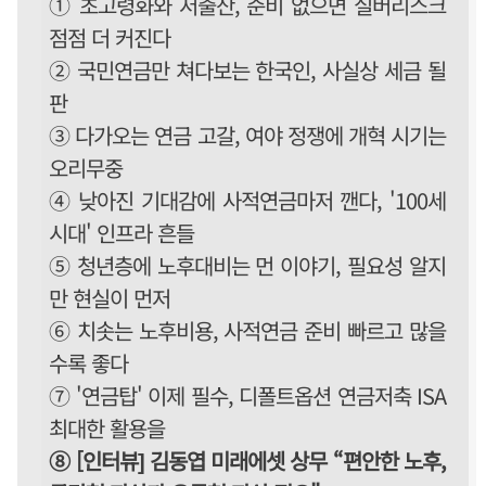
① 초고령화와 저출산, 준비 없으면 실버리스크
점점 더 커진다
② 국민연금만 쳐다보는 한국인, 사실상 세금 될
판
③ 다가오는 연금 고갈, 여야 정쟁에 개혁 시기는
오리무중
④ 낮아진 기대감에 사적연금마저 깬다, '100세
시대' 인프라 흔들
⑤ 청년층에 노후대비는 먼 이야기, 필요성 알지
만 현실이 먼저
⑥ 치솟는 노후비용, 사적연금 준비 빠르고 많을
수록 좋다
⑦ '연금탑' 이제 필수, 디폴트옵션 연금저축 ISA
최대한 활용을
⑧ [인터뷰] 김동엽 미래에셋 상무 “편안한 노후,