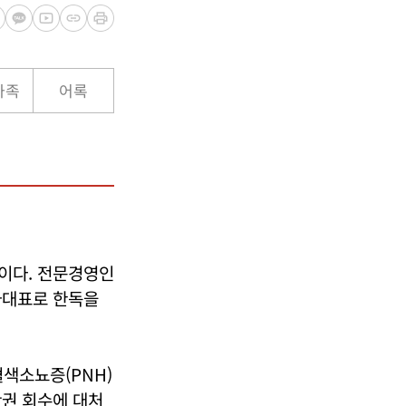
가족
어록
이다. 전문경영인
자대표로 한독을
색소뇨증(PNH)
판권 회수에 대처