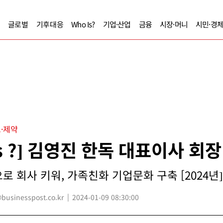
글로벌
기후대응
Who Is?
기업·산업
금융
시장·머니
시민·경
·제약
Is ?] 김영진 한독 대표이사 회장
로 회사 키워, 가족친화 기업문화 구축 [2024년]
sinesspost.co.kr
2024-01-09 08:30:00