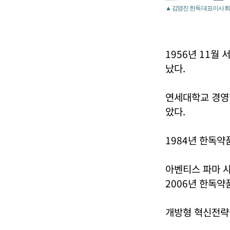
▲ 김영진 한독 대표이사 회
1956년 11월
났다.
연세대학교 경영
았다.
1984년 한독약
아벤티스 파마 사
2006년 한독약
개방형 혁신전략을