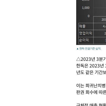
▲ 한독 연결기준 실적.
△2023년 3분
한독은 2023년
년도 같은 기간보다
이는 희귀난치병
판권 회수에 따른
구체적 매출 현황