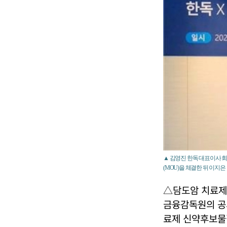
▲ 김영진 한독 대표이사 회
(MOU)을 체결한 뒤 이지
△담도암 치료제 
금융감독원의 공
료제 신약후보물질