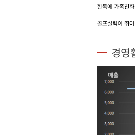
한독에 가족친화 
골프실력이 뛰어
경영