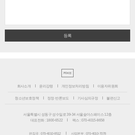
PC버전
회사소개
윤리강령
개인정보처리방침
이용자위원회
청소년보호정책
정정·반론보도
기사심의규정
불편신고
서울특별시 성동구 성수일로 39-34 서울숲더스페이스 12층
대표전화 : 1800-6522
팩스 : 070-4015-8658
편집국 : 070-4010-8512
사업본부 : 070-4010-7078