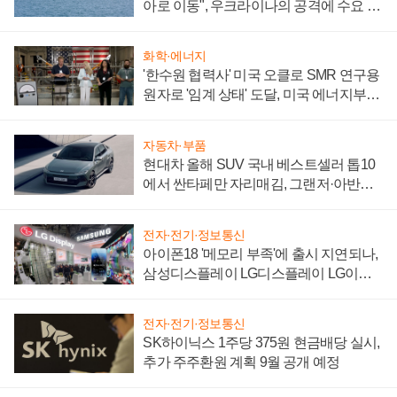
아로 이동", 우크라이나의 공격에 수요 늘
어
화학·에너지
'한수원 협력사' 미국 오클로 SMR 연구용
원자로 '임계 상태' 도달, 미국 에너지부
"중요한 이정표"
자동차·부품
현대차 올해 SUV 국내 베스트셀러 톱10
에서 싼타페만 자리매김, 그랜저·아반떼
'세단 쌍끌이'로 내수 방어
전자·전기·정보통신
아이폰18 '메모리 부족'에 출시 지연되나,
삼성디스플레이 LG디스플레이 LG이노
텍 '탈애플' 수익 다각화 속도
전자·전기·정보통신
SK하이닉스 1주당 375원 현금배당 실시,
추가 주주환원 계획 9월 공개 예정