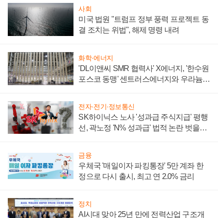
사회
미국 법원 "트럼프 정부 풍력 프로젝트 동
결 조치는 위법", 해제 명령 내려
화학·에너지
'DL이앤씨 SMR 협력사' X에너지, '한수원
포스코 동맹' 센트러스에너지와 우라늄
계약 체결
전자·전기·정보통신
SK하이닉스 노사 '성과급 주식지급' 평행
선, 곽노정 'N% 성과급' 법적 논란 벗을지
주목
금융
우체국 '매일이자 파킹통장' 5만 계좌 한
정으로 다시 출시, 최고 연 2.0% 금리
정치
AI시대 맞아 25년 만에 전력산업 구조개