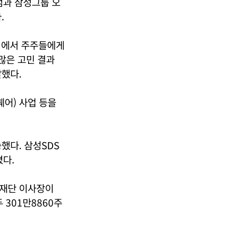
점과 삼성그룹 오
.
회에서 주주들에게
“많은 고민 결과
했다.
퀘어) 사업 등을
했다. 삼성SDS
졌다.
재단 이사장이
 301만8860주