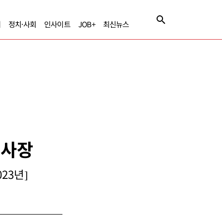
제
정치·사회
인사이트
JOB+
최신뉴스
 사장
23년]