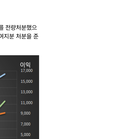
주를 전량처분했으
잔여지분 처분을 준