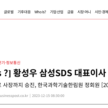
글로벌
기후대응
Who Is?
기업·산업
금융
시장·머니
시민·경
전기·정보통신
Is ?] 황성우 삼성SDS 대표이사
 사장까지 승진, 한국과학기술한림원 정회원 [20
inesspost.co.kr
2023-12-15 08:30:00