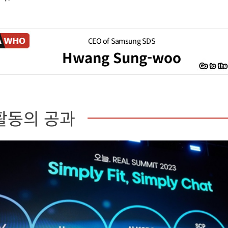
CEO of Samsung SDS
Hwang Sung-woo
활동의 공과