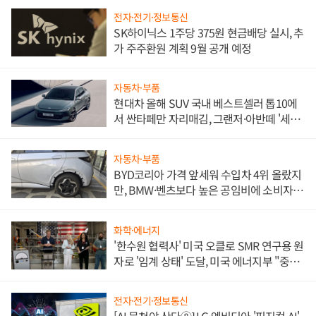
전자·전기·정보통신
SK하이닉스 1주당 375원 현금배당 실시, 추
가 주주환원 계획 9월 공개 예정
자동차·부품
현대차 올해 SUV 국내 베스트셀러 톱10에
서 싼타페만 자리매김, 그랜저·아반떼 '세단
쌍끌이'로 내수 방어
자동차·부품
BYD코리아 가격 앞세워 수입차 4위 올랐지
만, BMW·벤츠보다 높은 공임비에 소비자
불만 폭발
화학·에너지
'한수원 협력사' 미국 오클로 SMR 연구용 원
자로 '임계 상태' 도달, 미국 에너지부 "중요
한 이정표"
전자·전기·정보통신