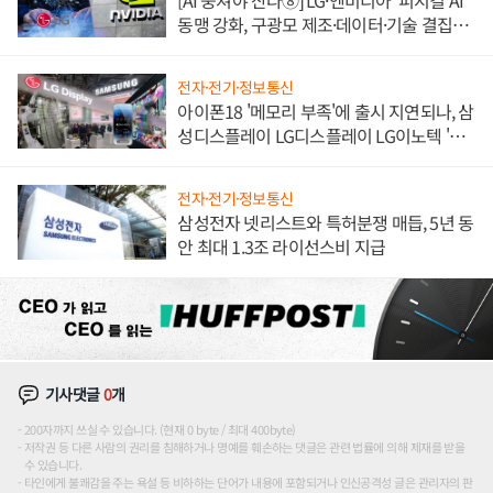
[AI 뭉쳐야 산다⑧] LG·엔비디아 '피지컬 AI'
동맹 강화, 구광모 제조·데이터·기술 결집
해 종합 로보틱스 기업으로
전자·전기·정보통신
아이폰18 '메모리 부족'에 출시 지연되나, 삼
성디스플레이 LG디스플레이 LG이노텍 '탈
애플' 수익 다각화 속도
전자·전기·정보통신
삼성전자 넷리스트와 특허분쟁 매듭, 5년 동
안 최대 1.3조 라이선스비 지급
기사댓글
0
개
200자까지 쓰실 수 있습니다. (현재 0 byte / 최대 400byte)
저작권 등 다른 사람의 권리를 침해하거나 명예를 훼손하는 댓글은 관련 법률에 의해 제재를 받을
수 있습니다.
타인에게 불쾌감을 주는 욕설 등 비하하는 단어가 내용에 포함되거나 인신공격성 글은 관리자의 판