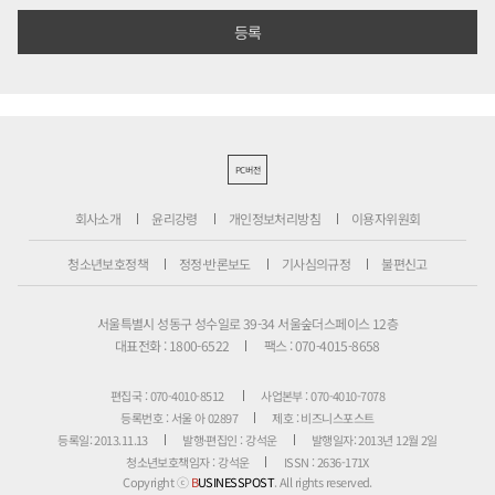
PC버전
회사소개
윤리강령
개인정보처리방침
이용자위원회
청소년보호정책
정정·반론보도
기사심의규정
불편신고
서울특별시 성동구 성수일로 39-34 서울숲더스페이스 12층
대표전화 : 1800-6522
팩스 : 070-4015-8658
편집국 : 070-4010-8512
사업본부 : 070-4010-7078
등록번호 : 서울 아 02897
제호 : 비즈니스포스트
등록일: 2013.11.13
발행·편집인 : 강석운
발행일자: 2013년 12월 2일
청소년보호책임자 : 강석운
ISSN : 2636-171X
Copyright ⓒ
B
USINESSPOST
. All rights reserved.