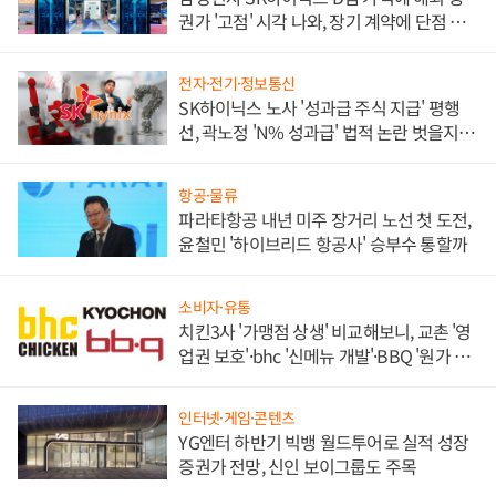
권가 '고점' 시각 나와, 장기 계약에 단점 부
각
전자·전기·정보통신
SK하이닉스 노사 '성과급 주식 지급' 평행
선, 곽노정 'N% 성과급' 법적 논란 벗을지 주
목
항공·물류
파라타항공 내년 미주 장거리 노선 첫 도전,
윤철민 '하이브리드 항공사' 승부수 통할까
소비자·유통
치킨3사 '가맹점 상생' 비교해보니, 교촌 '영
업권 보호'·bhc '신메뉴 개발'·BBQ '원가 부
담'
인터넷·게임·콘텐츠
YG엔터 하반기 빅뱅 월드투어로 실적 성장
증권가 전망, 신인 보이그룹도 주목