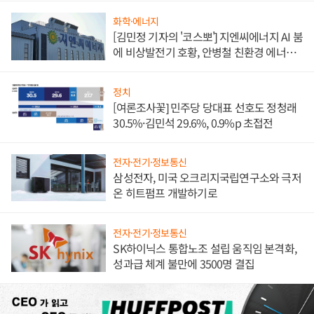
화학·에너지
[김민정 기자의 '코스뽀'] 지엔씨에너지 AI 붐
에 비상발전기 호황, 안병철 친환경 에너지
발전전문기업 향한다
정치
[여론조사꽃] 민주당 당대표 선호도 정청래
30.5%·김민석 29.6%, 0.9%p 초접전
전자·전기·정보통신
삼성전자, 미국 오크리지국립연구소와 극저
온 히트펌프 개발하기로
전자·전기·정보통신
SK하이닉스 통합노조 설립 움직임 본격화,
성과급 체계 불만에 3500명 결집