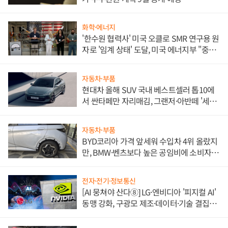
화학·에너지
'한수원 협력사' 미국 오클로 SMR 연구용 원
자로 '임계 상태' 도달, 미국 에너지부 "중요
한 이정표"
자동차·부품
현대차 올해 SUV 국내 베스트셀러 톱10에
서 싼타페만 자리매김, 그랜저·아반떼 '세단
쌍끌이'로 내수 방어
자동차·부품
BYD코리아 가격 앞세워 수입차 4위 올랐지
만, BMW·벤츠보다 높은 공임비에 소비자
불만 폭발
전자·전기·정보통신
[AI 뭉쳐야 산다⑧] LG·엔비디아 '피지컬 AI'
동맹 강화, 구광모 제조·데이터·기술 결집
해 종합 로보틱스 기업으로