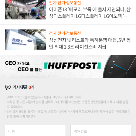
전자·전기·정보통신
아이폰18 '메모리 부족'에 출시 지연되나, 삼
성디스플레이 LG디스플레이 LG이노텍 '탈
애플' 수익 다각화 속도
전자·전기·정보통신
삼성전자 넷리스트와 특허분쟁 매듭, 5년 동
안 최대 1.3조 라이선스비 지급
기사댓글
0
개
200자까지 쓰실 수 있습니다. (현재 0 byte / 최대 400byte)
저작권 등 다른 사람의 권리를 침해하거나 명예를 훼손하는 댓글은 관련 법률에 의해 제재를 받을
수 있습니다.
타인에게 불쾌감을 주는 욕설 등 비하하는 단어가 내용에 포함되거나 인신공격성 글은 관리자의 판
단에 의해 삭제 합니다.