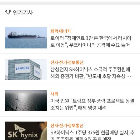
인기기사
화학·에너지
로이터 "정제연료 3만 톤 한국에서 러시아
로 이동", 우크라이나의 공격에 수요 늘어
전자·전기·정보통신
삼성전자 SK하이닉스 소극적 주주환원에
해외 증권가 비판, "반도체 호황 지속성 의
문"
사회
미국 법원 "트럼프 정부 풍력 프로젝트 동결
조치는 위법", 해제 명령 내려
전자·전기·정보통신
SK하이닉스 1주당 375원 현금배당 실시, 추
가 주주환원 계획 9월 공개 예정