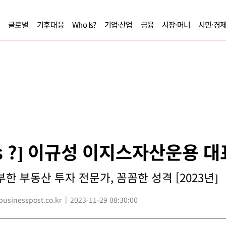
글로벌
기후대응
Who Is?
기업·산업
금융
시장·머니
시민·경
Is ?] 이규성 이지스자산운용 
한 부동산 투자 전문가, 꼼꼼한 성격 [2023년]
sinesspost.co.kr
2023-11-29 08:30:00