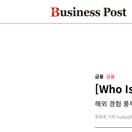
금융
금융
[Who 
해외 경험 풍부
정희경 기자 huiky@bu