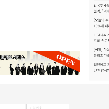
한국투자증
천억, "역
[오늘의 주
13%대 내
LIGD&A 
포함 유도무
[현장] 한
폼리츠 "세
엘앤에프 2
LFP 양극