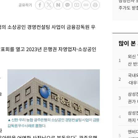
삼성전자 
공유하기
주가도 받칠
행의 소상공인 경영컨설팅 사업이 금융감독원 우
많이 본
발표회를 열고 2023년 은행권 자영업자·소상공인
외신 
1
산 반
국내외
단
2
·대우
농
삼성전
3
권가 
삼성전
4
까지
▲ 신한·우리·농협·광주은행의 소상공인 경영컨설팅 사업이 금융
감독원 우수사례로 뽑혔다.
라
엔비디
5
 육아맘을 어엿한 사장님으로 북돋우다’, 광주은행