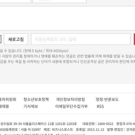
 수 있습니다. (현재 0 byte / 최대 400byte)
다른 사람의 권리를 침해하거나 명예를 훼손하는 댓글은 관련 법률에 의해 제재를 받을 수 있습니
쾌감을 주는 욕설 등 비하하는 단어가 내용에 포함되거나 인신공격성 글은 관리자의 판단에 의해
용자위원회
청소년보호정책
개인정보처리방침
정정·반론보도
인재채용
기사제보
이메일무단수집거부
RSS
수일로 39-34 서울숲더스페이스 12층 1201호-1203호
대표전화 : 1800-6522
편집국 070-4
8658
등록번호 : 서울 아 02897
제호: 비즈니스포스트
등록일: 2013.11.13
발행·편집인 : 강석
X
Copyright ? 2013 비즈니스포스트. All rights reserved.