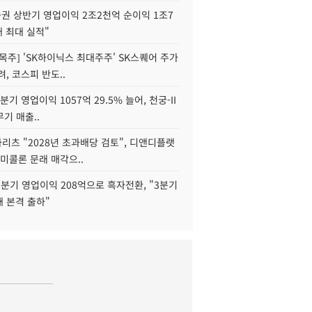
권 상반기 영업이익 2조2천억 순이익 1조7
대 최대 실적"
목주] 'SK하이닉스 최대주주' SK스퀘어 주가
려, 코스피 반도..
2분기 영업이익 1057억 29.5% 늘어, 천궁-II
기 매출..
화리츠 "2028년 초과배당 검토", 디앤디플랫
미콜론 문래 매각으..
분기 영업이익 208억으로 흑자전환, "3분기
재 본격 출하"