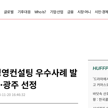
글로벌
기후대응
Who Is?
기업·산업
금융
시장·머니
시민·경
HUFF
경영컨설팅 우수사례 발
'드라마에서
협·광주 선정
고 커머스
바닷속 산
-11-20 16:46:32
황 : 한국