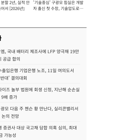
분할 2년, 실적 안
'기술중심' 구광모 힘실은 개발
이사 사장
어서 [2026년]
자 출신 첫 수장, 기술압도로
경쟁력 확보 사활 [2026년]
사
, 국내 배터리 제조사에 LFP 양극재 19만
기 공급 합의
수출입은행 기업은행 노조, 11일 여의도서
 반대' 결의대회
차이즈 놀부 법원에 회생 신청, 지난해 순손실
 9배 증가
구광모 다음 주 젠슨 황 만난다, 실리콘밸리서
' 논의 전망
 증권사 대상 국고채 담합 의혹 심의, 최대
금 가능성