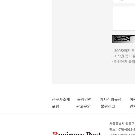
-
200자
까지 쓰실
- 저작권 등 
- 타인에게 불
신문사소개
윤리강령
기사심의규정
이
포럼
광고문의
불편신고
서울특별시 성동구 성
팩스 : 070-4015-
ISSN : 2636-171