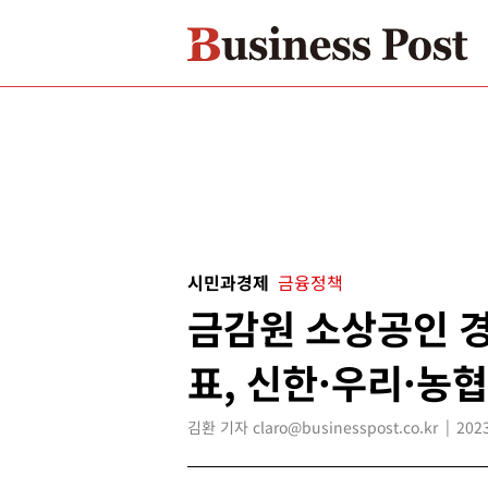
시민과경제
금융정책
금감원 소상공인 
표, 신한·우리·농
김환 기자 claro@businesspost.co.kr
2023