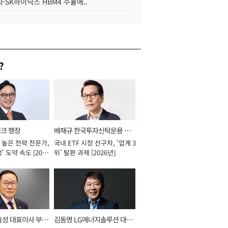
·SK하이닉스 HBM4 수율에..
?
뱅크 행장
배재규 한국투자신탁운용 대
 높은 전략 전문가,
국내 ETF 시장 선구자, '업계 3
표이사 사장
' 도약 속도 [2026
위' 탈환 과제 [2026년]
효성 대표이사 부회
김동명 LG에너지솔루션 대표