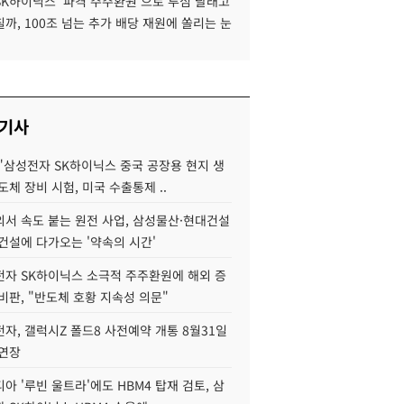
SK하이닉스 '파격 주주환원'으로 투심 달래고
까, 100조 넘는 추가 배당 재원에 쏠리는 눈
 기사
"삼성전자 SK하이닉스 중국 공장용 현지 생
도체 장비 시험, 미국 수출통제 ..
서 속도 붙는 원전 사업, 삼성물산·현대건설
건설에 다가오는 '약속의 시간'
자 SK하이닉스 소극적 주주환원에 해외 증
비판, "반도체 호황 지속성 의문"
자, 갤럭시Z 폴드8 사전예약 개통 8월31일
 연장
아 '루빈 울트라'에도 HBM4 탑재 검토, 삼