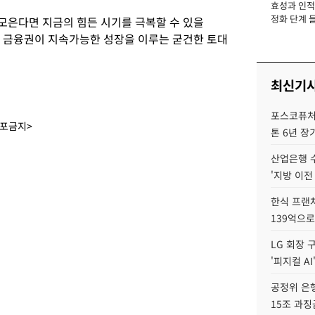
효성과 인적 
장
정화 단계 들
 모은다면 지금의 힘든 시기를 극복할 수 있을
는 금융권이 지속가능한 성장을 이루는 굳건한 토대
최신기
포스코퓨처엠
배포금지>
톤 6년 장
산업은행 
'지방 이전
한식 프랜
139억으로
LG 회장 
'피지컬 AI
공정위 은행
15조 과징