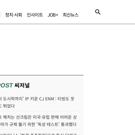
제
정치·사회
인사이트
JOB+
최신뉴스
씨저널
POST
 도시락까지' IP 키운 CJ ENM : 티빙도 웃
도 뛰었다
호 해치는 선크림은 미국·유럽 판매 어려운 상
콜마가 규제 뚫기 위한 '독성 테스트' 통과했다