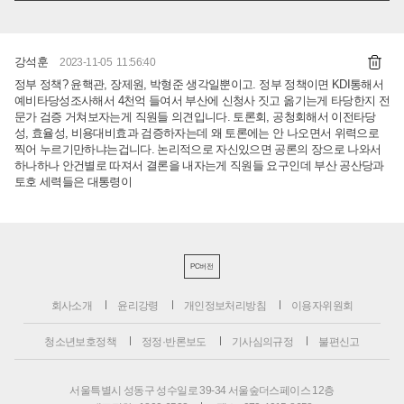
강석훈
2023-11-05 11:56:40
정부 정책? 윤핵관, 장제원, 박형준 생각일뿐이고. 정부 정책이면 KDI통해서
예비타당성조사해서 4천억 들여서 부산에 신청사 짓고 옮기는게 타당한지 전
문가 검증 거쳐보자는게 직원들 의견입니다. 토론회, 공청회해서 이전타당
성, 효율성, 비용대비효과 검증하자는데 왜 토론에는 안 나오면서 위력으로
찍어 누르기만하냐는겁니다. 논리적으로 자신있으면 공론의 장으로 나와서
하나하나 안건별로 따져서 결론을 내자는게 직원들 요구인데 부산 공산당과
토호 세력들은 대통령이
PC버전
회사소개
윤리강령
개인정보처리방침
이용자위원회
청소년보호정책
정정·반론보도
기사심의규정
불편신고
서울특별시 성동구 성수일로 39-34 서울숲더스페이스 12층