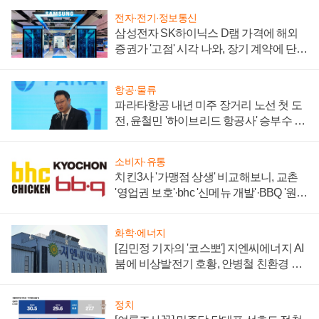
전자·전기·정보통신
삼성전자 SK하이닉스 D램 가격에 해외
증권가 '고점' 시각 나와, 장기 계약에 단점
부각
항공·물류
파라타항공 내년 미주 장거리 노선 첫 도
전, 윤철민 '하이브리드 항공사' 승부수 통
할까
소비자·유통
치킨3사 '가맹점 상생' 비교해보니, 교촌
'영업권 보호'·bhc '신메뉴 개발'·BBQ '원가
부담'
화학·에너지
[김민정 기자의 '코스뽀'] 지엔씨에너지 AI
붐에 비상발전기 호황, 안병철 친환경 에
너지 발전전문기업 향한다
정치