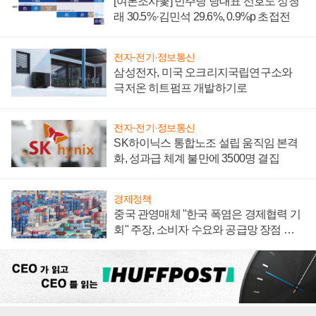
[여론조사꽃] 민주당 당대표 선호도 정청
래 30.5%·김민석 29.6%, 0.9%p 초접전
전자·전기·정보통신
삼성전자, 미국 오크리지국립연구소와
극저온 히트펌프 개발하기로
전자·전기·정보통신
SK하이닉스 통합노조 설립 움직임 본격
화, 성과급 체계 불만에 3500명 결집
경제정책
중국 관영매체 "한국 폭염은 경제협력 기
회" 주장, 소비자 수요와 공급망 장점 강
조