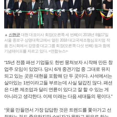
▲
신현균
대현 대표이사 회장(오른쪽 세 번째)이 2018년 8월17일
서울 종로구 상명대학교에서 열린 2018 대교국제조형심포지엄 작
품 전시회에서 강영중 대교그룹 회장(오른쪽 다섯 번째) 등과 함께
기념테이프를 자르고 있다. <연합뉴스>
“15년 전쯤 패션 기업들도 한번 뭉쳐보자 시작해 만든 창
업주 모임이 있었다. 당시 6개 중견기업 중 그대로 유지
되고 있는 곳은 대현을 포함해 단 두 곳이다. 사석에서는
살아있는 1번이라고들 부르는데 사실 달갑진 않다. 패션
은 다른 제조업과 달리 연륜이 있다고 잘 할 수 있는 게
아니라고 생각한다. 이제 미래는 다음 세대들의 몫이다.”
“옷을 만들면서 가장 답답한 것은 트렌드를 쫓아가고 선
점하는 것도 중요하지만 소비자가 원하고 필요로 하는