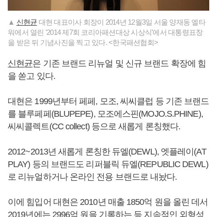
▲
신현균
대현 대표이사 회장이 2014년 12월3일 서울 양재동 엘타
워에서 열린 '2014 제7회 코리아패션대상 시상식'에서 대통령표창
을 받은 뒤 기념사진을 찍고 있다. <한국패션협회>
신현균
은 기존 브랜드 리뉴얼 및 신규 브랜드 확장에 힘
을 쏟고 있다.
대현은 1999년부터 페페, 모조, 씨씨클럽 등 기존 브랜드
를 블루페페(BLUPEPE), 모조에스핀(MOJO.S.PHINE),
씨씨콜렉트(CC collect) 등으로 새롭게 론칭했다.
2012~2013년 새롭게 론칭한 듀엘(DEWL), 엣플레이(AT
PLAY) 등의 브랜드도 리퍼블릭 듀엘(REPUBLIC DEWL)
로 리뉴얼하거나 온라인 전용 브랜드로 내놨다.
이에 힘입어 대현은 2010년 매출 1850억 원을 올린 데서
2019년에는 2996억 원을 기록하는 등 지속적인 외형성