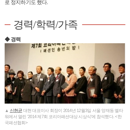
로 정지하기도 했다.
경력/학력/가족
◆ 경력
▲
신현균
대현 대표이사 회장이 2014년 12월3일 서울 양재동 엘타
워에서 열린 '2014 제7회 코리아패션대상 시상식'에 참석했다. <한
국패션협회>