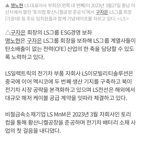
▲
명노현
LS 대표이사 부회장(왼쪽 네 번째)이 2023년 3월27일 충남 아
산시에서 열린 ‘토리컴 황산니켈공장 준공식’에서
구자은
LS그룹 회장
(가운데) 등 주요 임직원들과 함께 기념테이프를 자르고 있다. < LS >
△
구자은
회장의 LS그룹 ESG경영 보좌
명노현
은
구자은
LS그룹 회장을 보좌해 LS그룹 계열사들이
탄소배출이 없는 전력(CFE) 산업의 한 축을 담당할 수 있도
록 노력하고 있다.
LS일렉트릭의 전기차 부품 자회사 LS이모빌리티솔루션은
중국에 이어 멕시코에 두 번째 생산 기지를 구축하고 북미
전기차 시장 공략을 본격화하고 있으며 LS전선은 해외에서
대규모 해저 케이블 공급 계약을 잇따라 체결하고 있다.
비철금속소재기업 LS MnM은 2023년 3월 자회사인 토리
컴을 통해 황산니켈공장을 준공하며 전기차 배터리 소재 사
업의 첫 걸음을 내디뎠다.