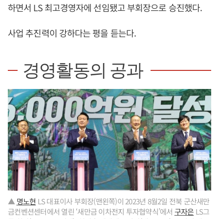
하면서 LS 최고경영자에 선임됐고 부회장으로 승진했다.
사업 추진력이 강하다는 평을 듣는다.
경영활동의 공과
▲
명노현
LS 대표이사 부회장(맨왼쪽)이 2023년 8월2일 전북 군산새만
금컨벤션센터에서 열린 ‘새만금 이차전지 투자협약식’에서
구자은
LS그