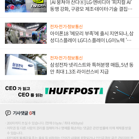
[AI 뭉쳐야 산다⑧] LG·엔비디아 '피지컬 AI'
동맹 강화, 구광모 제조·데이터·기술 결집
해 종합 로보틱스 기업으로
전자·전기·정보통신
아이폰18 '메모리 부족'에 출시 지연되나, 삼
성디스플레이 LG디스플레이 LG이노텍 '탈
애플' 수익 다각화 속도
전자·전기·정보통신
삼성전자 넷리스트와 특허분쟁 매듭, 5년 동
안 최대 1.3조 라이선스비 지급
기사댓글
0
개
200자까지 쓰실 수 있습니다. (현재 0 byte / 최대 400byte)
저작권 등 다른 사람의 권리를 침해하거나 명예를 훼손하는 댓글은 관련 법률에 의해 제재를 받을
수 있습니다.
타인에게 불쾌감을 주는 욕설 등 비하하는 단어가 내용에 포함되거나 인신공격성 글은 관리자의 판