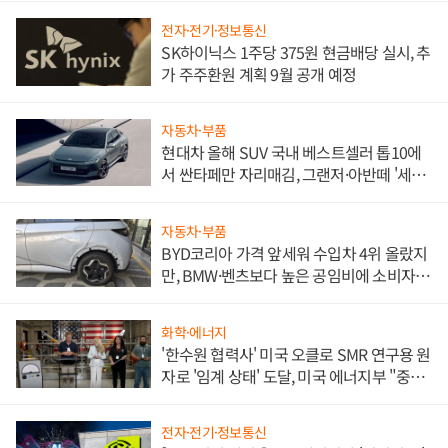
전자·전기·정보통신
SK하이닉스 1주당 375원 현금배당 실시, 추
가 주주환원 계획 9월 공개 예정
자동차·부품
현대차 올해 SUV 국내 베스트셀러 톱10에
서 싼타페만 자리매김, 그랜저·아반떼 '세단
쌍끌이'로 내수 방어
자동차·부품
BYD코리아 가격 앞세워 수입차 4위 올랐지
만, BMW·벤츠보다 높은 공임비에 소비자
불만 폭발
화학·에너지
'한수원 협력사' 미국 오클로 SMR 연구용 원
자로 '임계 상태' 도달, 미국 에너지부 "중요
한 이정표"
전자·전기·정보통신