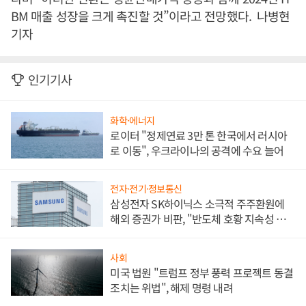
BM 매출 성장을 크게 촉진할 것”이라고 전망했다. 나병현
기자
인기기사
화학·에너지
로이터 "정제연료 3만 톤 한국에서 러시아
로 이동", 우크라이나의 공격에 수요 늘어
전자·전기·정보통신
삼성전자 SK하이닉스 소극적 주주환원에
해외 증권가 비판, "반도체 호황 지속성 의
문"
사회
미국 법원 "트럼프 정부 풍력 프로젝트 동결
조치는 위법", 해제 명령 내려