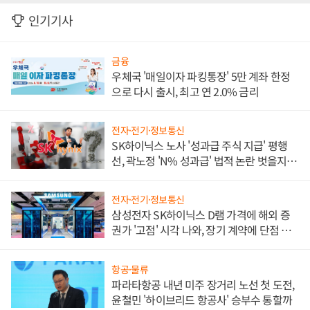
인기기사
금융
우체국 '매일이자 파킹통장' 5만 계좌 한정
으로 다시 출시, 최고 연 2.0% 금리
전자·전기·정보통신
SK하이닉스 노사 '성과급 주식 지급' 평행
선, 곽노정 'N% 성과급' 법적 논란 벗을지 주
목
전자·전기·정보통신
삼성전자 SK하이닉스 D램 가격에 해외 증
권가 '고점' 시각 나와, 장기 계약에 단점 부
각
항공·물류
파라타항공 내년 미주 장거리 노선 첫 도전,
윤철민 '하이브리드 항공사' 승부수 통할까