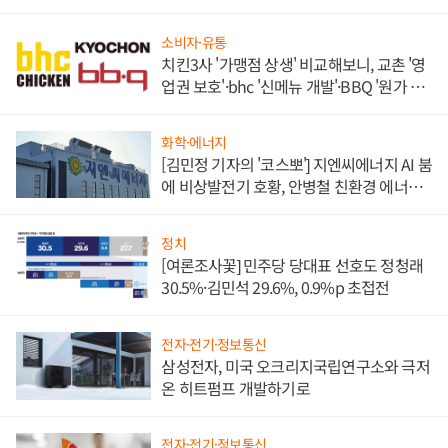
소비자·유통
치킨3사 '가맹점 상생' 비교해보니, 교촌 '영
업권 보호'·bhc '신메뉴 개발'·BBQ '원가 부
담'
화학·에너지
[김민정 기자의 '코스뽀'] 지엔씨에너지 AI 붐
에 비상발전기 호황, 안병철 친환경 에너지
발전전문기업 향한다
정치
[여론조사꽃] 민주당 당대표 선호도 정청래
30.5%·김민석 29.6%, 0.9%p 초접전
전자·전기·정보통신
삼성전자, 미국 오크리지국립연구소와 극저
온 히트펌프 개발하기로
전자·전기·정보통신