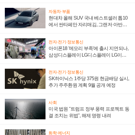
"중요한 이정표"
자동차·부품
현대차 올해 SUV 국내 베스트셀러 톱10
에서 싼타페만 자리매김, 그랜저·아반떼
'세단 쌍끌이'로 내수 방어
전자·전기·정보통신
아이폰18 '메모리 부족'에 출시 지연되나,
삼성디스플레이 LG디스플레이 LG이노
텍 '탈애플' 수익 다각화 속도
전자·전기·정보통신
SK하이닉스 1주당 375원 현금배당 실시,
추가 주주환원 계획 9월 공개 예정
사회
미국 법원 "트럼프 정부 풍력 프로젝트 동
결 조치는 위법", 해제 명령 내려
화학·에너지