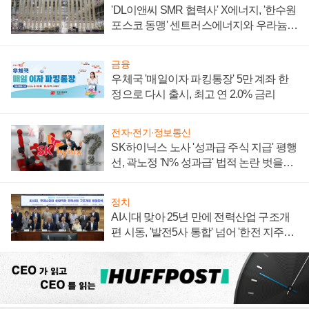
'DL이앤씨 SMR 협력사' X에너지, '한수원
포스코 동맹' 센트러스에너지와 우라늄
계약 체결
금융
우체국 '매일이자 파킹통장' 5만 계좌 한
정으로 다시 출시, 최고 연 2.0% 금리
전자·전기·정보통신
SK하이닉스 노사 '성과급 주식 지급' 평행
선, 곽노정 'N% 성과급' 법적 논란 벗을지
주목
정치
AI시대 맞아 25년 만에 전력산업 구조개
편 시동, '발전5사 통합' 넘어 '한전 지주사'
재편론도