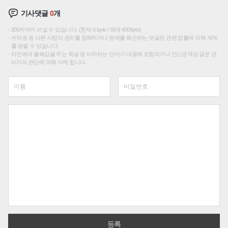
기사댓글
0
개
200자까지 쓰실 수 있습니다. (현재 0 byte / 최대 400byte)
저작권 등 다른 사람의 권리를 침해하거나 명예를 훼손하는 댓글은 관련 법률에 의해 제재
를 받을 수 있습니다.
타인에게 불쾌감을 주는 욕설 등 비하하는 단어가 내용에 포함되거나 인신공격성 글은 관
리자의 판단에 의해 삭제 합니다.