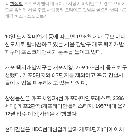
▲
한성희
포스코이앤씨 대표이사 사장이 하이엔드 브랜드 오티에
르를 앞세워 서울 주요 사업장의 오티에르 깃발을 꽂으려 한다. <그
래픽 비즈니스포스트>
10일 도시정비업계 등에 따르면 1만8천 세대 규모 미니
신도시로 탈바꿈하고 있는 서울 강남구 개포 택지개발
지구에 포스코이앤씨가 눈독을 들이고 있다.
개포 택지개발지구는 개포시영, 개포1~8단지 등으로 구
성됐다. 개포5단지와 6·7단지를 제외하고 주요 건설사
들이 사업을 마무리하고 있는 단계다.
삼성물산은 개포시영과(현 개포래미안포레스트, 2296
세대) 개포2단지(개포래미안블레스티지, 1957세대 올해
12월 입주 예정)사업을 진행했다.
현대건설은 HDC현대산업개발과 개포1단지(디에이치