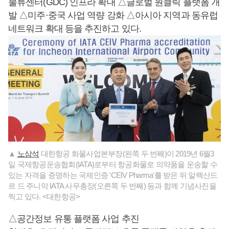
물류센터(GDC) 인프라 확대 △글로벌 원클릭 플랫폼 개
발 △미주·중국 사업 역량 강화 △아시아 지역과 동유럽
네트워크 확대 등을 추진하고 있다.
▲
노삼석
대한항공 화물사업본부장(왼쪽 두 번째)이 2019년 6월3
일 국제항공운송협회(IATA)로부터 항공화물로 의약품을 운송할 수
있는 자격을 증명하는 국제인증 'CEIV Pharma'를 받은 뒤 알렉산드
르 드 주니악 IATA 사무총장(오른쪽 두 번째) 등과 함께 기념사진을
찍고 있다. <대한항공>
△공간정보 유통 플랫폼 사업 추진