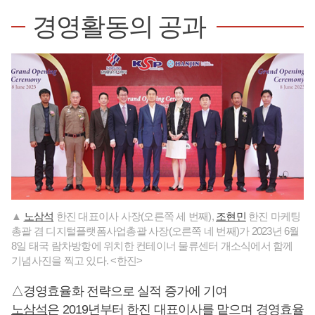
경영활동의 공과
▲
노삼석
한진 대표이사 사장(오른쪽 세 번째),
조현민
한진 마케팅
총괄 겸 디지털플랫폼사업총괄 사장(오른쪽 네 번째)가 2023년 6월
8일 태국 람차방항에 위치한 컨테이너 물류센터 개소식에서 함께
기념사진을 찍고 있다. <한진>
△경영효율화 전략으로 실적 증가에 기여
노삼석
은 2019년부터 한진 대표이사를 맡으며 경영효율