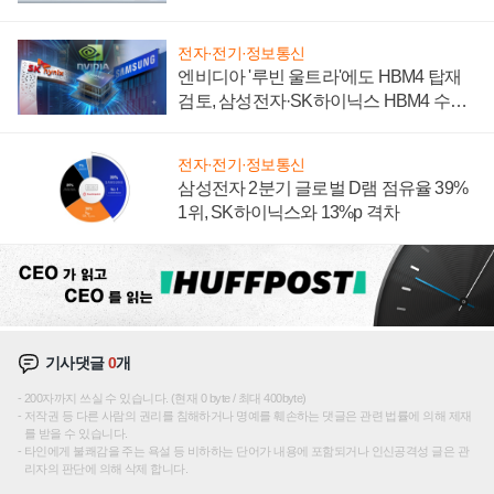
전자·전기·정보통신
엔비디아 '루빈 울트라'에도 HBM4 탑재
검토, 삼성전자·SK하이닉스 HBM4 수율
에 주도권 갈린다
전자·전기·정보통신
삼성전자 2분기 글로벌 D램 점유율 39%
1위, SK하이닉스와 13%p 격차
기사댓글
0
개
200자까지 쓰실 수 있습니다. (현재 0 byte / 최대 400byte)
저작권 등 다른 사람의 권리를 침해하거나 명예를 훼손하는 댓글은 관련 법률에 의해 제재
를 받을 수 있습니다.
타인에게 불쾌감을 주는 욕설 등 비하하는 단어가 내용에 포함되거나 인신공격성 글은 관
리자의 판단에 의해 삭제 합니다.