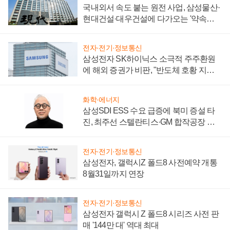
국내외서 속도 붙는 원전 사업, 삼성물산·
현대건설·대우건설에 다가오는 '약속의
시간'
전자·전기·정보통신
삼성전자 SK하이닉스 소극적 주주환원
에 해외 증권가 비판, "반도체 호황 지속
성 의문"
화학·에너지
삼성SDI ESS 수요 급증에 북미 증설 타
진, 최주선 스텔란티스·GM 합작공장 건
설 재추진하나
전자·전기·정보통신
삼성전자, 갤럭시Z 폴드8 사전예약 개통
8월31일까지 연장
전자·전기·정보통신
삼성전자 갤럭시 Z 폴드8 시리즈 사전 판
매 '144만 대' 역대 최대