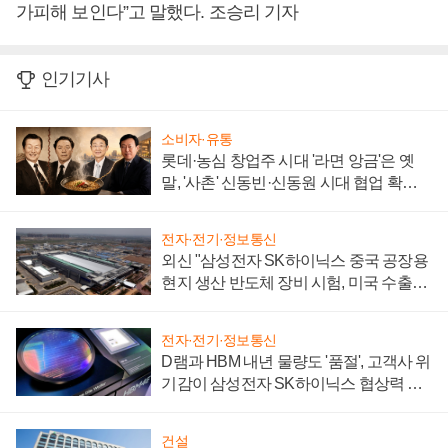
가피해 보인다”고 말했다. 조승리 기자
인기기사
소비자·유통
롯데·농심 창업주 시대 '라면 앙금'은 옛
말, '사촌' 신동빈·신동원 시대 협업 확대
일로
전자·전기·정보통신
외신 "삼성전자 SK하이닉스 중국 공장용
현지 생산 반도체 장비 시험, 미국 수출통
제 대비"
전자·전기·정보통신
D램과 HBM 내년 물량도 '품절', 고객사 위
기감이 삼성전자 SK하이닉스 협상력 더
키워
건설