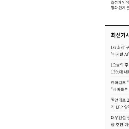
효성과 인적 
장
정화 단계 들
최신기
LG 회장 
'피지컬 AI
[오늘의 주
13%대 내
한화리츠 "
"세미콜론
엘앤에프 2
기 LFP 
대우건설 
장 추천 예