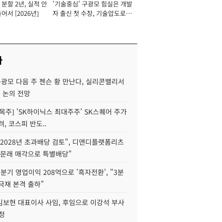
분할 2년, 실적 안
'기술중심' 구광모 힘실은 개발
이사 사장
어서 [2026년]
자 출신 첫 수장, 기술압도로
경쟁력 확보 사활 [2026년]
사
구광모 다음 주 젠슨 황 만난다, 실리콘밸리서
' 논의 전망
목주] 'SK하이닉스 최대주주' SK스퀘어 주가
려, 코스피 반도..
2028년 초과배당 검토", 디앤디플랫폼리츠
 문래 매각으로 특별배당"
분기 영업이익 208억으로 '흑자전환', "3분
양극재 본격 출하"
김보현 대표이사 사임, 후임으로 이강석 부사
정