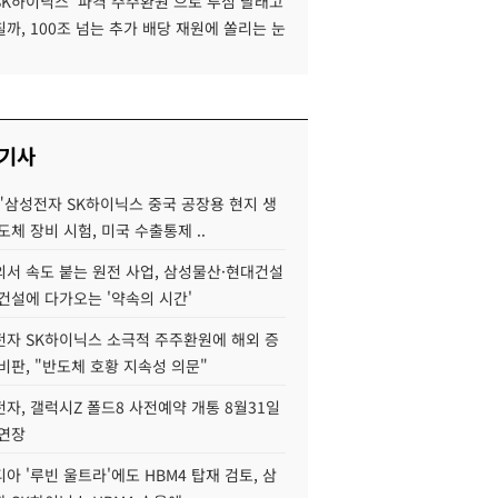
SK하이닉스 '파격 주주환원'으로 투심 달래고
까, 100조 넘는 추가 배당 재원에 쏠리는 눈
 기사
"삼성전자 SK하이닉스 중국 공장용 현지 생
도체 장비 시험, 미국 수출통제 ..
서 속도 붙는 원전 사업, 삼성물산·현대건설
건설에 다가오는 '약속의 시간'
자 SK하이닉스 소극적 주주환원에 해외 증
비판, "반도체 호황 지속성 의문"
자, 갤럭시Z 폴드8 사전예약 개통 8월31일
 연장
아 '루빈 울트라'에도 HBM4 탑재 검토, 삼