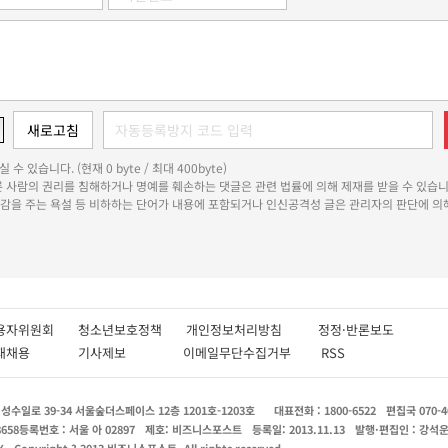
 수 있습니다. (현재 0 byte / 최대 400byte)
다른 사람의 권리를 침해하거나 명예를 훼손하는 댓글은 관련 법률에 의해 제재를 받을 수 있습니
쾌감을 주는 욕설 등 비하하는 단어가 내용에 포함되거나 인신공격성 글은 관리자의 판단에 의해
용자위원회
청소년보호정책
개인정보처리방침
정정·반론보도
인재채용
기사제보
이메일무단수집거부
RSS
수일로 39-34 서울숲더스페이스 12층 1201호-1203호
대표전화 : 1800-6522
편집국 070-4
8658
등록번호 : 서울 아 02897
제호: 비즈니스포스트
등록일: 2013.11.13
발행·편집인 : 강석
X
Copyright ? 2013 비즈니스포스트. All rights reserved.