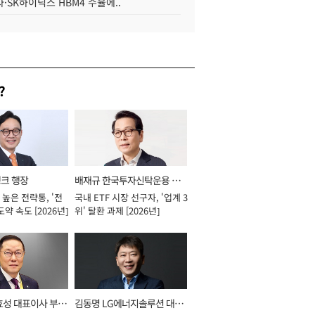
·SK하이닉스 HBM4 수율에..
?
뱅크 행장
배재규 한국투자신탁운용 대
높은 전략통, '전
국내 ETF 시장 선구자, '업계 3
표이사 사장
도약 속도 [2026년]
위' 탈환 과제 [2026년]
효성 대표이사 부회
김동명 LG에너지솔루션 대표