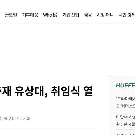
글로벌
기후대응
Who Is?
기업·산업
금융
시장·머니
시민·경
HUFF
재 유상대, 취임식 열
'드라마에서
고 커머스
바닷속 산
-08-21 16:13:00
황 : 한국