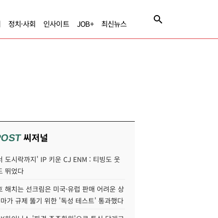
제
정치·사회
인사이트
JOB+
최신뉴스
씨저널
POST
 도시락까지' IP 키운 CJ ENM : 티빙도 웃
도 뛰었다
호 해치는 선크림은 미국·유럽 판매 어려운 상
콜마가 규제 뚫기 위한 '독성 테스트' 통과했다