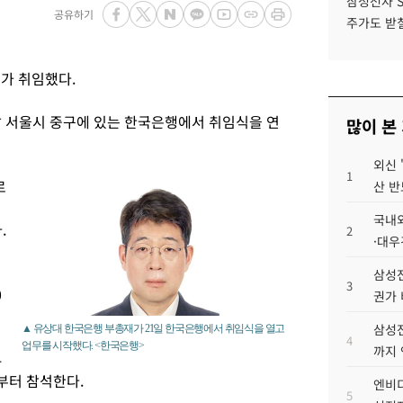
삼성전자 
공유하기
주가도 받칠
가 취임했다.
날 서울시 중구에 있는 한국은행에서 취임식을 연
많이 본
외신 
1
로
산 반
국내외
.
2
·대우
삼성전
3
0
권가 
삼성전
▲ 유상대 한국은행 부총재가 21일 한국은행에서 취임식을 열고
4
업무를 시작했다. <한국은행>
까지
4
부터 참석한다.
엔비디
5