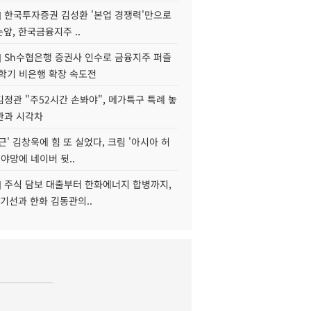
] 한국투자증권 김성환 '본업 경쟁력'만으로
눈앞, 한국금융지주 ..
] Sh수협은행 증권사 인수로 금융지주 퍼즐
신학기 비은행 확장 속도전
정관 "주52시간 손봐야", 메가특구 특례 놓
관과 시각차
근' 김창욱에 힘 또 실었다, 크림 '아시아 허
 야망에 네이버 뒷..
] 주식 담보 대출부터 한화에너지 합병까지,
기선과 한화 김동관의..