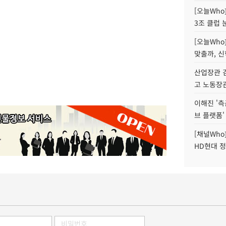
[오늘Who
3조 클럽 
[오늘Who
맞출까, 
산업장관 김
고 노동장
이해진 '측
브 플랫폼'
[채널Who
HD현대 정