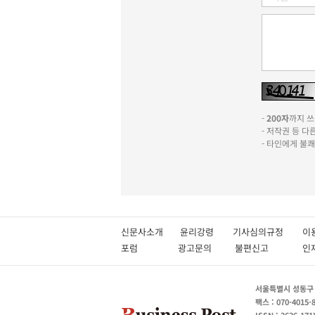
-
200자
까지 쓰실
- 저작권 등 
- 타인에게 불
신문사소개
윤리강령
기사심의규정
이
포럼
광고문의
불편신고
서울특별시 성동구 성
팩스 : 070-4015-
ISSN : 2636-171