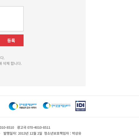
등록
다.
 삭제 합니다.
010-8510
광고국 070-4010-8511
운
발행일자: 2013년 12월 2일
청소년보호책임자 : 박상유