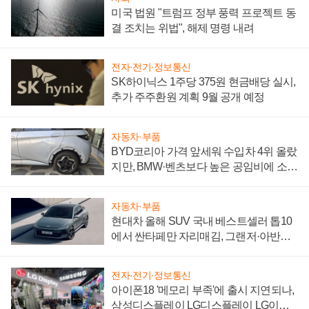
미국 법원 "트럼프 정부 풍력 프로젝트 동
결 조치는 위법", 해제 명령 내려
전자·전기·정보통신
SK하이닉스 1주당 375원 현금배당 실시,
추가 주주환원 계획 9월 공개 예정
자동차·부품
BYD코리아 가격 앞세워 수입차 4위 올랐
지만, BMW·벤츠보다 높은 공임비에 소비
자 불만 폭발
자동차·부품
현대차 올해 SUV 국내 베스트셀러 톱10
에서 싼타페만 자리매김, 그랜저·아반떼
'세단 쌍끌이'로 내수 방어
전자·전기·정보통신
아이폰18 '메모리 부족'에 출시 지연되나,
삼성디스플레이 LG디스플레이 LG이노