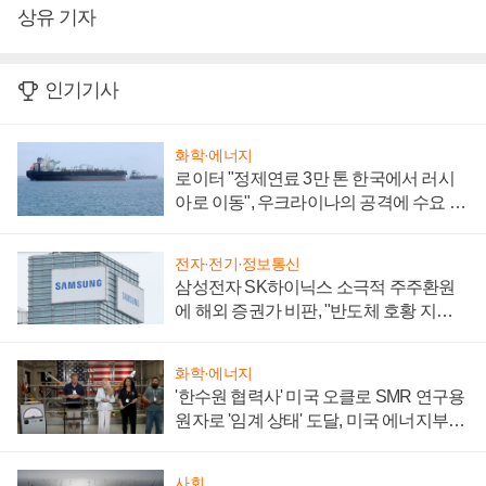
상유 기자
인기기사
화학·에너지
로이터 "정제연료 3만 톤 한국에서 러시
아로 이동", 우크라이나의 공격에 수요 늘
어
전자·전기·정보통신
삼성전자 SK하이닉스 소극적 주주환원
에 해외 증권가 비판, "반도체 호황 지속
성 의문"
화학·에너지
'한수원 협력사' 미국 오클로 SMR 연구용
원자로 '임계 상태' 도달, 미국 에너지부
"중요한 이정표"
사회