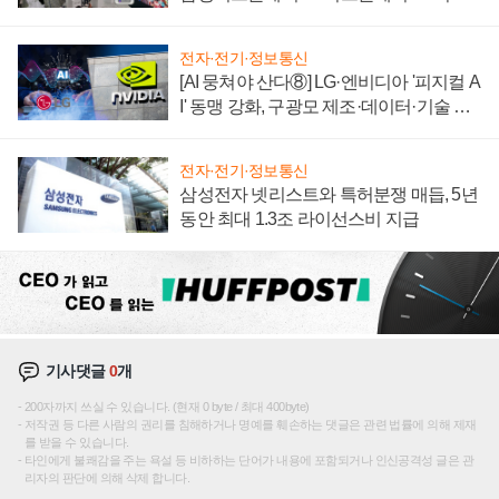
텍 '탈애플' 수익 다각화 속도
전자·전기·정보통신
[AI 뭉쳐야 산다⑧] LG·엔비디아 '피지컬 A
I' 동맹 강화, 구광모 제조·데이터·기술 결
집해 종합 로보틱스 기업으로
전자·전기·정보통신
삼성전자 넷리스트와 특허분쟁 매듭, 5년
동안 최대 1.3조 라이선스비 지급
기사댓글
0
개
200자까지 쓰실 수 있습니다. (현재 0 byte / 최대 400byte)
저작권 등 다른 사람의 권리를 침해하거나 명예를 훼손하는 댓글은 관련 법률에 의해 제재
를 받을 수 있습니다.
타인에게 불쾌감을 주는 욕설 등 비하하는 단어가 내용에 포함되거나 인신공격성 글은 관
리자의 판단에 의해 삭제 합니다.