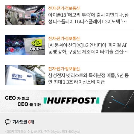
전자·전기·정보통신
아이폰18 '메모리 부족'에 출시 지연되나, 삼
성디스플레이 LG디스플레이 LG이노텍 '탈
애플' 수익 다각화 속도
전자·전기·정보통신
[AI 뭉쳐야 산다⑧] LG·엔비디아 '피지컬 AI'
동맹 강화, 구광모 제조·데이터·기술 결집
해 종합 로보틱스 기업으로
전자·전기·정보통신
삼성전자 넷리스트와 특허분쟁 매듭, 5년 동
안 최대 1.3조 라이선스비 지급
기사댓글
0
개
200자까지 쓰실 수 있습니다. (현재 0 byte / 최대 400byte)