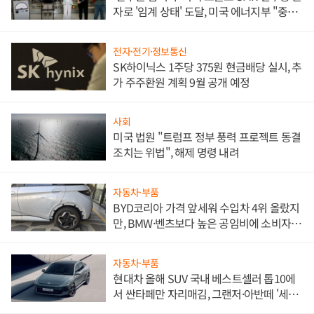
자로 '임계 상태' 도달, 미국 에너지부 "중요
한 이정표"
전자·전기·정보통신
SK하이닉스 1주당 375원 현금배당 실시, 추
가 주주환원 계획 9월 공개 예정
사회
미국 법원 "트럼프 정부 풍력 프로젝트 동결
조치는 위법", 해제 명령 내려
자동차·부품
BYD코리아 가격 앞세워 수입차 4위 올랐지
만, BMW·벤츠보다 높은 공임비에 소비자
불만 폭발
자동차·부품
현대차 올해 SUV 국내 베스트셀러 톱10에
서 싼타페만 자리매김, 그랜저·아반떼 '세단
쌍끌이'로 내수 방어