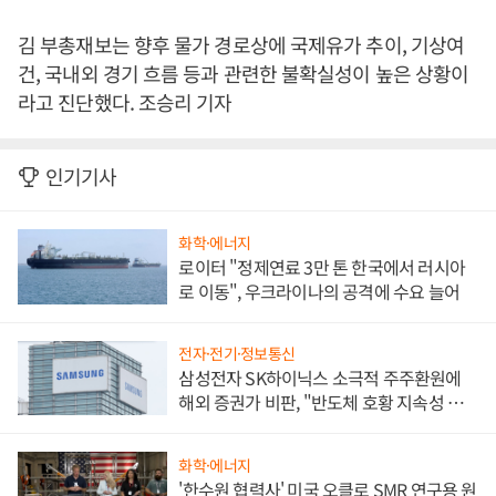
김 부총재보는 향후 물가 경로상에 국제유가 추이, 기상여
건, 국내외 경기 흐름 등과 관련한 불확실성이 높은 상황이
라고 진단했다. 조승리 기자
인기기사
화학·에너지
로이터 "정제연료 3만 톤 한국에서 러시아
로 이동", 우크라이나의 공격에 수요 늘어
전자·전기·정보통신
삼성전자 SK하이닉스 소극적 주주환원에
해외 증권가 비판, "반도체 호황 지속성 의
문"
화학·에너지
'한수원 협력사' 미국 오클로 SMR 연구용 원