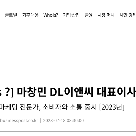
글로벌
기후대응
Who Is?
기업·산업
금융
시장·머니
시민·경
Is ?] 마창민 DL이앤씨 대표이
마케팅 전문가, 소비자와 소통 중시 [2023년]
sinesspost.co.kr
2023-07-18 08:30:00