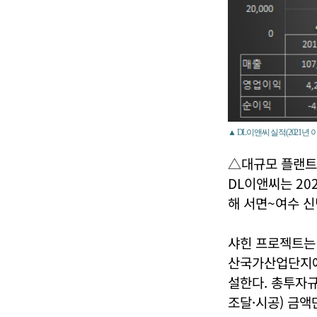
▲ DL이앤씨 실적(2021년 
△대규모 플랜트
DL이앤씨는 20
해 서면~여수 
샤힌 프로젝트는
산국가산업단지에
설한다. 총투자규
조달·시공) 금액