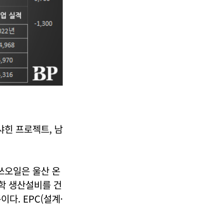
샤힌 프로젝트, 남
쓰오일은 울산 온
학 생산설비를 건
다. EPC(설계·