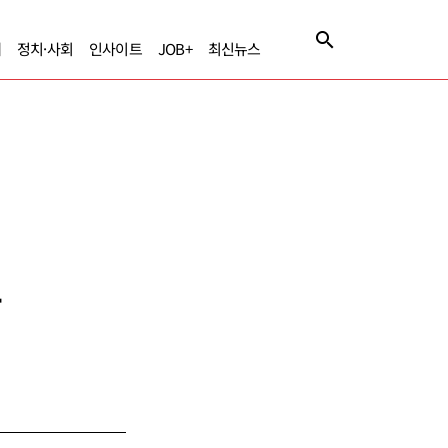
제
정치·사회
인사이트
JOB+
최신뉴스
사