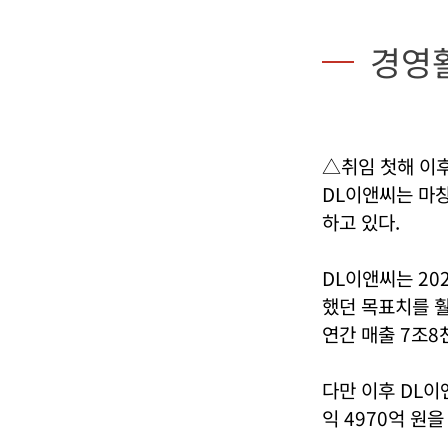
경영
△취임 첫해 이후
DL이앤씨는 마창
하고 있다.
DL이앤씨는 20
했던 목표치를 훨
연간 매출 7조8천
다만 이후 DL이
익 4970억 원