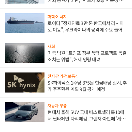
문"
화학·에너지
로이터 "정제연료 3만 톤 한국에서 러시아
로 이동", 우크라이나의 공격에 수요 늘어
사회
미국 법원 "트럼프 정부 풍력 프로젝트 동결
조치는 위법", 해제 명령 내려
전자·전기·정보통신
SK하이닉스 1주당 375원 현금배당 실시, 추
가 주주환원 계획 9월 공개 예정
자동차·부품
현대차 올해 SUV 국내 베스트셀러 톱10에
서 싼타페만 자리매김, 그랜저·아반떼 '세단
쌍끌이'로 내수 방어