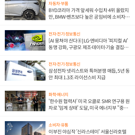
자동차·부품
BYD코리아 가격 앞세워 수입차 4위 올랐지
만, BMW·벤츠보다 높은 공임비에 소비자
불만 폭발
전자·전기·정보통신
[AI 뭉쳐야 산다⑧] LG·엔비디아 '피지컬 AI'
동맹 강화, 구광모 제조·데이터·기술 결집
해 종합 로보틱스 기업으로
전자·전기·정보통신
삼성전자 넷리스트와 특허분쟁 매듭, 5년 동
안 최대 1.3조 라이선스비 지급
화학·에너지
'한수원 협력사' 미국 오클로 SMR 연구용 원
자로 '임계 상태' 도달, 미국 에너지부 "중요
한 이정표"
소비자·유통
이부진 야심작 '신라스테이' 서울신라호텔