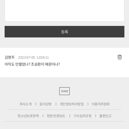
김영주
2023-07-05 12:04:11
아직도 안팔았나? 조승환이 때문이냐?
PC버전
회사소개
윤리강령
개인정보처리방침
이용자위원회
청소년보호정책
정정·반론보도
기사심의규정
불편신고