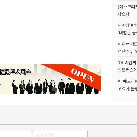
[데스크리포
나오나
민주당 한
'대법관 공
네이버 대표
천만 명, 'A
'DL이앤씨
센트러스에
AI 메모
고객사 물량