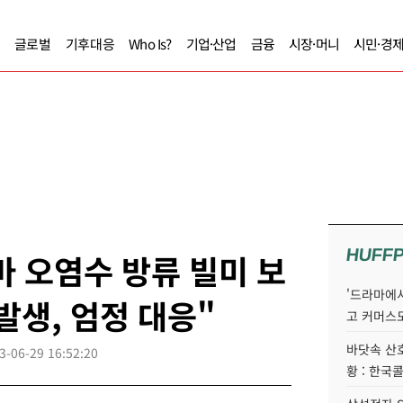
글로벌
기후대응
Who Is?
기업·산업
금융
시장·머니
시민·경
HUFF
 오염수 방류 빌미 보
'드라마에서
발생, 엄정 대응"
고 커머스
바닷속 산
3-06-29 16:52:20
황 : 한국