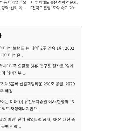
성 등 대기업 주요
내부 이해도 높은 전략 전문가,
 경력, 신뢰 회복
'전국구 은행' 도약 속도 [2026
[2026년]
년]
사
이더맨: 브랜드 뉴 데이' 2주 연속 1위, 2002
스파이더맨'은..
력사' 미국 오클로 SMR 연구용 원자로 '임계
 미 에너지부 ..
모 A-5블록 신혼희망타운 290호 공급, 2029
입주 예정
 보이는 미래③] 유진투자증권 이사 한병화 "3
로젝트 재생에너지만으..
 달러 미만' 전기 픽업트럭 공개, SK온 대신 중
 동맹 전략 ..