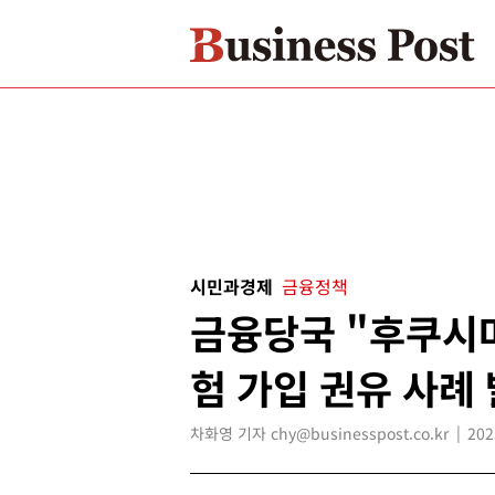
시민과경제
금융정책
금융당국 "후쿠시마
험 가입 권유 사례 
차화영 기자 chy@businesspost.co.kr
202