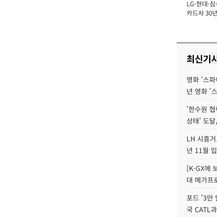
LG·현대·삼
장
카드사 30년
에 '초집중' 
최신기
영화 '스파
년 영화 '
'한수원 협
상태' 도달,
LH 시흥거
년 11월 
[K-GX에
대 메가프
포드 '3만
국 CATL과