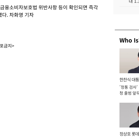
대 1
서 금융소비자보호법 위반사항 등이 확인되면 즉각
했다. 차화영 기자
Who Is
배포금지>
한찬식 대
'정통 검사'
서관
청 출범 앞
맡아 [2026
정상호 롯데