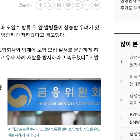
삼성전자 
공유하기
주가도 받칠
마 오염수 방류 뒤 암 발병률이 상승할 우려가 있
 엄중히 대처하겠다고 경고했다.
많이 본
보험회사와 업계에 보험 모집 질서를 문란하게 하
고 유사 사례 재발을 방지하라고 촉구했다”고 밝
삼성전
1
권가 
미국 
2
는 위
증
근
삼성전
3
까지
하
BYD
4
BMW
▲ 최근 일본 후쿠시마 오염수 방류를 빌미로 암보험 가입을 유도
성
삼성전
하는 사례가 나타났다.
5