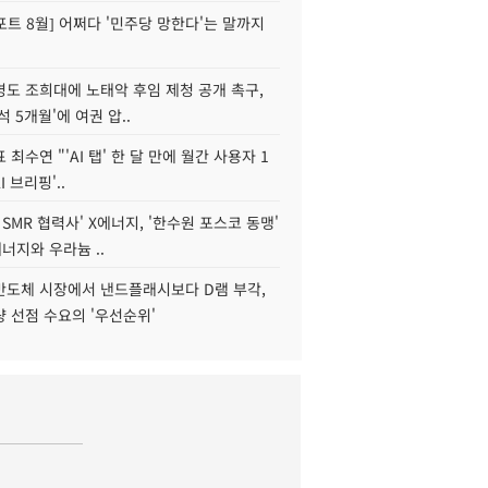
트 8월] 어쩌다 '민주당 망한다'는 말까지
병도 조희대에 노태악 후임 제청 공개 촉구,
석 5개월'에 여권 압..
 최수연 "'AI 탭' 한 달 만에 월간 사용자 1
I 브리핑'..
 SMR 협력사' X에너지, '한수원 포스코 동맹'
너지와 우라늄 ..
리반도체 시장에서 낸드플래시보다 D램 부각,
 선점 수요의 '우선순위'