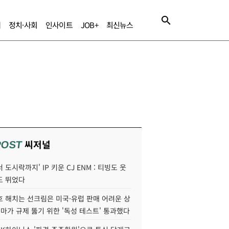
제
정치·사회
인사이트
JOB+
최신뉴스
씨저널
POST
 도시락까지' IP 키운 CJ ENM : 티빙도 웃
도 뛰었다
호 해치는 선크림은 미국·유럽 판매 어려운 상
콜마가 규제 뚫기 위한 '독성 테스트' 통과했다