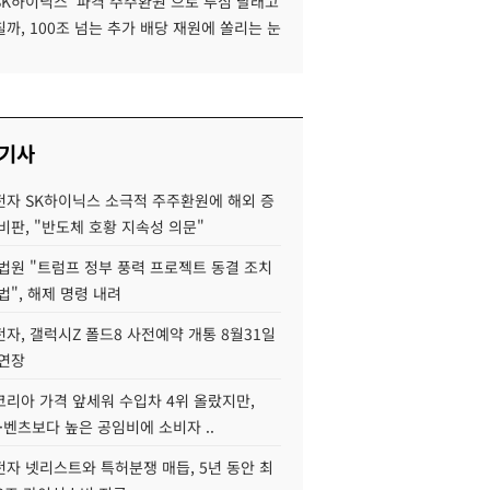
SK하이닉스 '파격 주주환원'으로 투심 달래고
까, 100조 넘는 추가 배당 재원에 쏠리는 눈
 기사
자 SK하이닉스 소극적 주주환원에 해외 증
비판, "반도체 호황 지속성 의문"
법원 "트럼프 정부 풍력 프로젝트 동결 조치
법", 해제 명령 내려
자, 갤럭시Z 폴드8 사전예약 개통 8월31일
 연장
코리아 가격 앞세워 수입차 4위 올랐지만,
·벤츠보다 높은 공임비에 소비자 ..
자 넷리스트와 특허분쟁 매듭, 5년 동안 최