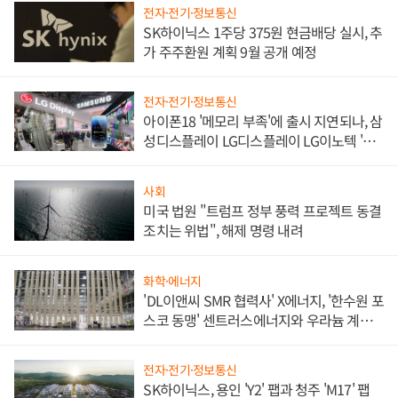
전자·전기·정보통신
SK하이닉스 1주당 375원 현금배당 실시, 추
가 주주환원 계획 9월 공개 예정
전자·전기·정보통신
아이폰18 '메모리 부족'에 출시 지연되나, 삼
성디스플레이 LG디스플레이 LG이노텍 '탈
애플' 수익 다각화 속도
사회
미국 법원 "트럼프 정부 풍력 프로젝트 동결
조치는 위법", 해제 명령 내려
화학·에너지
'DL이앤씨 SMR 협력사' X에너지, '한수원 포
스코 동맹' 센트러스에너지와 우라늄 계약
체결
전자·전기·정보통신
SK하이닉스, 용인 'Y2' 팹과 청주 'M17' 팹