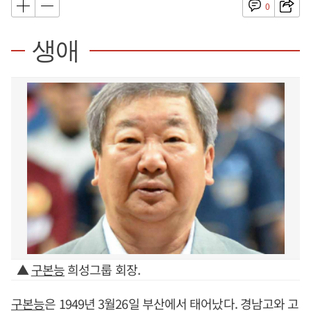
0
생애
▲
구본능
희성그룹 회장.
구본능
은 1949년 3월26일 부산에서 태어났다. 경남고와 고