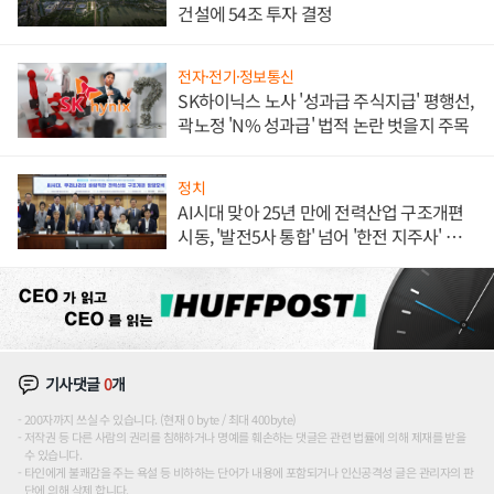
건설에 54조 투자 결정
전자·전기·정보통신
SK하이닉스 노사 '성과급 주식지급' 평행선,
곽노정 'N% 성과급' 법적 논란 벗을지 주목
정치
AI시대 맞아 25년 만에 전력산업 구조개편
시동, '발전5사 통합' 넘어 '한전 지주사' 재편
론도
기사댓글
0
개
200자까지 쓰실 수 있습니다. (현재 0 byte / 최대 400byte)
저작권 등 다른 사람의 권리를 침해하거나 명예를 훼손하는 댓글은 관련 법률에 의해 제재를 받을
수 있습니다.
타인에게 불쾌감을 주는 욕설 등 비하하는 단어가 내용에 포함되거나 인신공격성 글은 관리자의 판
단에 의해 삭제 합니다.