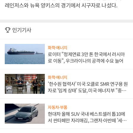
레인저스와 뉴욕 양키스의 경기에서 시구자로 나섰다.
인기기사
화학·에너지
로이터 "정제연료 3만 톤 한국에서 러시아
로 이동", 우크라이나의 공격에 수요 늘어
화학·에너지
'한수원 협력사' 미국 오클로 SMR 연구용 원
자로 '임계 상태' 도달, 미국 에너지부 "중요
한 이정표"
자동차·부품
현대차 올해 SUV 국내 베스트셀러 톱10에
서 싼타페만 자리매김, 그랜저·아반떼 '세단
쌍끌이'로 내수 방어