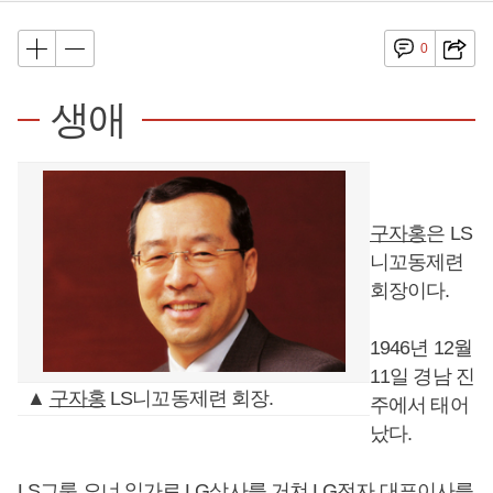
0
생애
구자홍
은 LS
니꼬동제련
회장이다.
1946년 12월
11일 경남 진
▲
구자홍
LS니꼬동제련 회장.
주에서 태어
났다.
LS그룹 오너 일가로 LG상사를 거쳐 LG전자 대표이사를