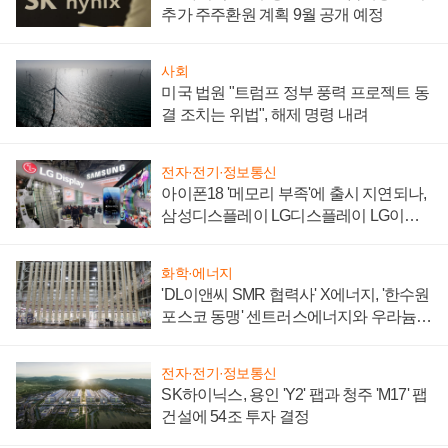
추가 주주환원 계획 9월 공개 예정
사회
미국 법원 "트럼프 정부 풍력 프로젝트 동
결 조치는 위법", 해제 명령 내려
전자·전기·정보통신
아이폰18 '메모리 부족'에 출시 지연되나,
삼성디스플레이 LG디스플레이 LG이노
텍 '탈애플' 수익 다각화 속도
화학·에너지
'DL이앤씨 SMR 협력사' X에너지, '한수원
포스코 동맹' 센트러스에너지와 우라늄
계약 체결
전자·전기·정보통신
SK하이닉스, 용인 'Y2' 팹과 청주 'M17' 팹
건설에 54조 투자 결정