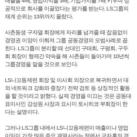
매출을 4배, 영업이익을 3배, 기업가치를 7배 키우며 성
공적으로 회사를 이끌었다는 평가를 받는다. LS그룹의
재계 순위는 13위까지 올랐다.
사촌동생 구자열 회장에게 자리를 넘겨줄 때 잡음없이
경영권 이양이 이뤄져 그룹 공동경영의 모범사례로 꼽
힌다. LS그룹이 분리할 때 선대인 구태회, 구평회, 구두
회 회장이 형제간 약속을 해 사촌들이 돌아가며 10년씩
그룹경영을 맡을 것으로 보인다.
LS니꼬동제련 회장 및 이사회 의장으로 복귀하면서 대
외 네트워크 강화와 중장기 전략 검토 등 상징적인 활동
을 할 것이라고 밝혔다. 실제 경영을 이끄는 것은 공동대
표이사인 강성원 사장과 요시미 토시히코 부회장이 한
다는 설명이다.
그러나 LS그룹 내에서 LS니꼬동제련이 매출이나 영업
이익이 가장 많은 주요 계열사라는 점에서
구자홍
의 경