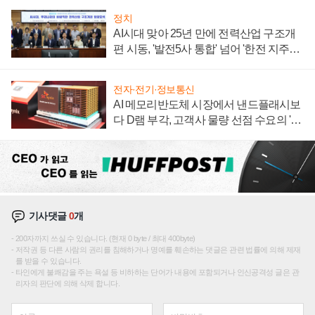
정치
AI시대 맞아 25년 만에 전력산업 구조개
편 시동, '발전5사 통합' 넘어 '한전 지주사'
재편론도
전자·전기·정보통신
AI 메모리반도체 시장에서 낸드플래시보
다 D램 부각, 고객사 물량 선점 수요의 '우
선순위'
기사댓글
0
개
200자까지 쓰실 수 있습니다. (현재 0 byte / 최대 400byte)
저작권 등 다른 사람의 권리를 침해하거나 명예를 훼손하는 댓글은 관련 법률에 의해 제재
를 받을 수 있습니다.
타인에게 불쾌감을 주는 욕설 등 비하하는 단어가 내용에 포함되거나 인신공격성 글은 관
리자의 판단에 의해 삭제 합니다.