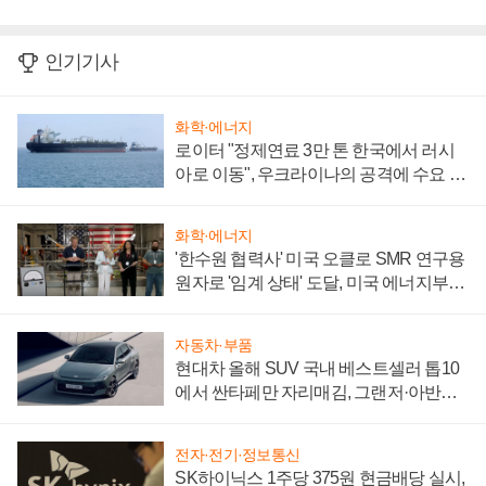
인기기사
화학·에너지
로이터 "정제연료 3만 톤 한국에서 러시
아로 이동", 우크라이나의 공격에 수요 늘
어
화학·에너지
'한수원 협력사' 미국 오클로 SMR 연구용
원자로 '임계 상태' 도달, 미국 에너지부
"중요한 이정표"
자동차·부품
현대차 올해 SUV 국내 베스트셀러 톱10
에서 싼타페만 자리매김, 그랜저·아반떼
'세단 쌍끌이'로 내수 방어
전자·전기·정보통신
SK하이닉스 1주당 375원 현금배당 실시,