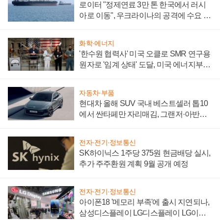
로이터 "정제연료 3만 톤 한국에서 러시
아로 이동", 우크라이나의 공격에 수요 늘
어
화학·에너지
'한수원 협력사' 미국 오클로 SMR 연구용
원자로 '임계 상태' 도달, 미국 에너지부
"중요한 이정표"
자동차·부품
현대차 올해 SUV 국내 베스트셀러 톱10
에서 싼타페만 자리매김, 그랜저·아반떼
'세단 쌍끌이'로 내수 방어
전자·전기·정보통신
SK하이닉스 1주당 375원 현금배당 실시,
추가 주주환원 계획 9월 공개 예정
전자·전기·정보통신
아이폰18 '메모리 부족'에 출시 지연되나,
삼성디스플레이 LG디스플레이 LG이노