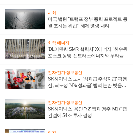
텍 '탈애플' 수익 다각화 속도
사회
미국 법원 "트럼프 정부 풍력 프로젝트 동
결 조치는 위법", 해제 명령 내려
화학·에너지
'DL이앤씨 SMR 협력사' X에너지, '한수원
포스코 동맹' 센트러스에너지와 우라늄
계약 체결
전자·전기·정보통신
SK하이닉스 노사 '성과급 주식지급' 평행
선, 곽노정 'N% 성과급' 법적 논란 벗을지
주목
전자·전기·정보통신
SK하이닉스, 용인 'Y2' 팹과 청주 'M17' 팹
건설에 54조 투자 결정
정치