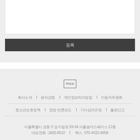
PC버전
회사소개
윤리강령
개인정보처리방침
이용자위원회
청소년보호정책
정정·반론보도
기사심의규정
불편신고
서울특별시 성동구 성수일로 39-34 서울숲더스페이스 12층
대표전화 : 1800-6522
팩스 : 070-4015-8658