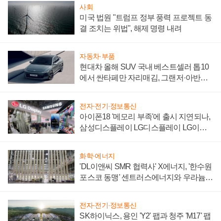
사회
미국 법원 "트럼프 정부 풍력 프로젝트 동
결 조치는 위법", 해제 명령 내려
자동차·부품
현대차 올해 SUV 국내 베스트셀러 톱10
에서 싼타페만 자리매김, 그랜저·아반떼
'세단 쌍끌이'로 내수 방어
전자·전기·정보통신
아이폰18 '메모리 부족'에 출시 지연되나,
삼성디스플레이 LG디스플레이 LG이노
텍 '탈애플' 수익 다각화 속도
화학·에너지
'DL이앤씨 SMR 협력사' X에너지, '한수원
포스코 동맹' 센트러스에너지와 우라늄
계약 체결
전자·전기·정보통신
SK하이닉스, 용인 'Y2' 팹과 청주 'M17' 팹