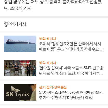
정될 경우에는 어느 정도 충격이 불가피하다”고 전망했
다. 조승리 기자
인기기사
화학·에너지
로이터 "정제연료 3만 톤 한국에서 러시
아로 이동", 우크라이나의 공격에 수요 늘
어
화학·에너지
'한수원 협력사' 미국 오클로 SMR 연구용
원자로 '임계 상태' 도달, 미국 에너지부
"중요한 이정표"
전자·전기·정보통신
SK하이닉스 1주당 375원 현금배당 실시,
추가 주주환원 계획 9월 공개 예정