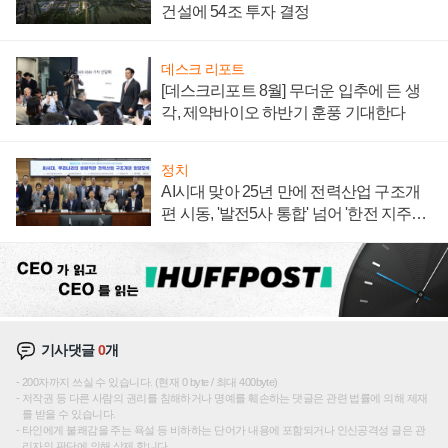
건설에 54조 투자 결정
데스크 리포트
[데스크리포트 8월] 무더운 입추에 든 생
각, 제약바이오 하반기 훈풍 기대한다
정치
AI시대 맞아 25년 만에 전력산업 구조개
편 시동, '발전5사 통합' 넘어 '한전 지주사'
재편론도
기사댓글
0
개
200자까지 쓰실 수 있습니다. (현재 0 byte / 최대 400byte)
저작권 등 다른 사람의 권리를 침해하거나 명예를 훼손하는 댓글은 관련 법률에 의해 제재
를 받을 수 있습니다.
타인에게 불쾌감을 주는 욕설 등 비하하는 단어가 내용에 포함되거나 인신공격성 글은 관
리자의 판단에 의해 삭제 합니다.