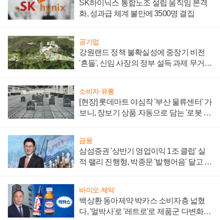
SK하이닉스 통합노조 설립 움직임 본격
화, 성과급 체계 불만에 3500명 결집
공기업
강원랜드 정책 불확실성에 중장기 비전
'흔들', 신임 사장의 정부 설득 과제 무거워
져
소비자·유통
[현장] 롯데마트 야심작 '부산 물류센터' 가
보니, 장보기 상품 자동으로 담는 '로봇 40
0대' 장관
금융
삼섬증권 '상반기 영업이익 1조 클럽' 실
적 랠리 진행형, 박종문 '발행어음' 달고 연
임 향하나
바이오·제약
백상환 동아제약 박카스 소비자층 넓혔
다, '얼박사'로 '레트로'로 제품군 다변화