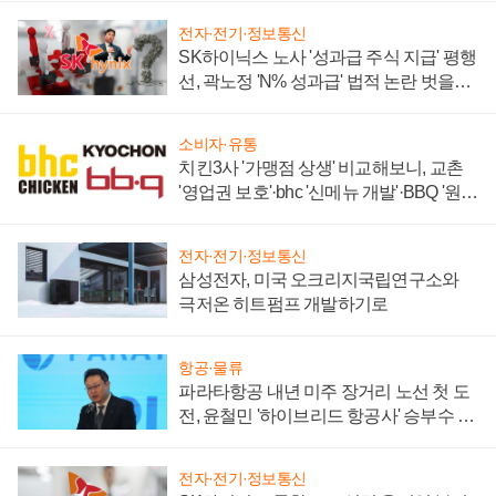
전자·전기·정보통신
SK하이닉스 노사 '성과급 주식 지급' 평행
선, 곽노정 'N% 성과급' 법적 논란 벗을지
주목
소비자·유통
치킨3사 '가맹점 상생' 비교해보니, 교촌
'영업권 보호'·bhc '신메뉴 개발'·BBQ '원가
부담'
전자·전기·정보통신
삼성전자, 미국 오크리지국립연구소와
극저온 히트펌프 개발하기로
항공·물류
파라타항공 내년 미주 장거리 노선 첫 도
전, 윤철민 '하이브리드 항공사' 승부수 통
할까
전자·전기·정보통신