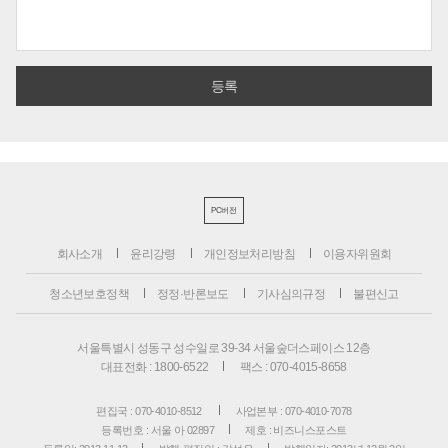
PC버전
회사소개
윤리강령
개인정보처리방침
이용자위원회
청소년보호정책
정정·반론보도
기사심의규정
불편신고
서울특별시 성동구 성수일로 39-34 서울숲더스페이스 12층
대표전화 : 1800-6522
팩스 : 070-4015-8658
편집국 : 070-4010-8512
사업본부 : 070-4010-7078
등록번호 : 서울 아 02897
제호 : 비즈니스포스트