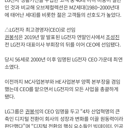
인 것과 비교해 오브제컬렉션은 MZ세대(1980~2000년대
에 태어난 세대)를 비롯한 젊은 고객들의 선호도가 높았다.
△LG전자 최고경영자(CEO)로 선임
권봉석
은 2019년 말 발표된 LG전자 연말인사에서
조성진
전 LG전자 대표이사 부회장의 뒤를 이어 CEO에 선임됐다.
당시 56세로 2000년 이후 임명된 LG전자 CEO 가운데 최연
소였다.
이전까지 MC사업본부와 HE사업본부 양쪽 본부장을 겸임
했는데 CEO를 맡으면서 LG전자의 모든 사업을 총괄하게
됐다.
LG그룹은
권봉석
의 CEO 임명을 두고 “4차 산업혁명의 큰
축인 디지털 전환이 회사의 성장과 변화를 이끌 원동력이라
판단했다”며 “디지털 전환의 핵심 요소들인 빅데이터, 인공