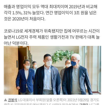
매출과 영업이익 모두 역대 최대치이며 2019년과 비교해
각각 1.5%, 31% 늘었다. 연간 영업이익이 3조 원을 넘은
것은 2020년이 처음이다.
코로나19로 세계경제가 위축됐지만 집에 머무르는 시간이
늘면서 LG전자 주력 제품인 생활가전과 TV 판매가 대폭 늘
어난 덕분이다.
▲
권봉석
LG 대표이사 부회장(앞줄 오른쪽)이 2022년 9월29일 경기도
광주시 곤지암리조트에서 열린 ‘LG 사장단 워크숍’에서
구광모
LG그룹