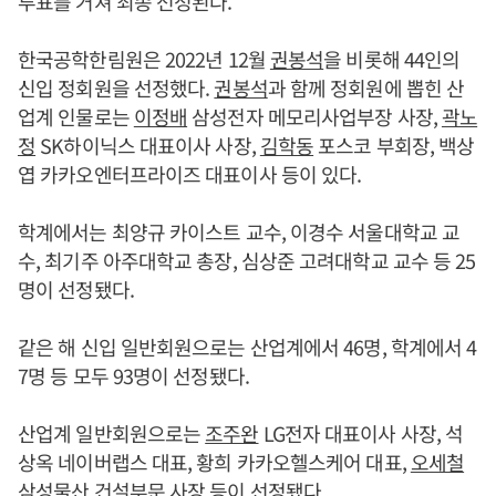
투표를 거쳐 최종 선정된다.
한국공학한림원은 2022년 12월
권봉석
을 비롯해 44인의
신입 정회원을 선정했다.
권봉석
과 함께 정회원에 뽑힌 산
업계 인물로는
이정배
삼성전자 메모리사업부장 사장,
곽노
정
SK하이닉스 대표이사 사장,
김학동
포스코 부회장, 백상
엽 카카오엔터프라이즈 대표이사 등이 있다.
학계에서는 최양규 카이스트 교수, 이경수 서울대학교 교
수, 최기주 아주대학교 총장, 심상준 고려대학교 교수 등 25
명이 선정됐다.
같은 해 신입 일반회원으로는 산업계에서 46명, 학계에서 4
7명 등 모두 93명이 선정됐다.
산업계 일반회원으로는
조주완
LG전자 대표이사 사장, 석
상옥 네이버랩스 대표, 황희 카카오헬스케어 대표,
오세철
삼성물산 건설부문 사장 등이 선정됐다.