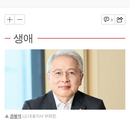
0
생애
▲
권봉석
LG 대표이사 부회장.