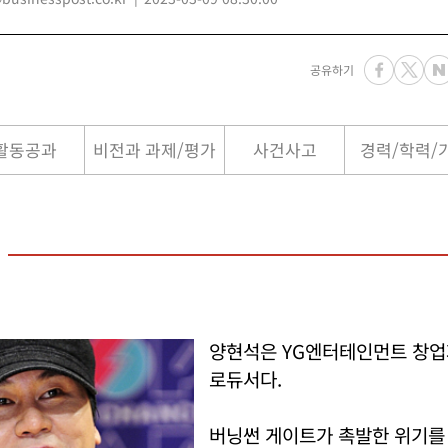
공유하기
활동공과
비전과 과제/평가
사건사고
경력/학력/
양현석은 YG엔터테인먼트 창업
로듀서다.
버닝썬 게이트가 촉발한 위기를