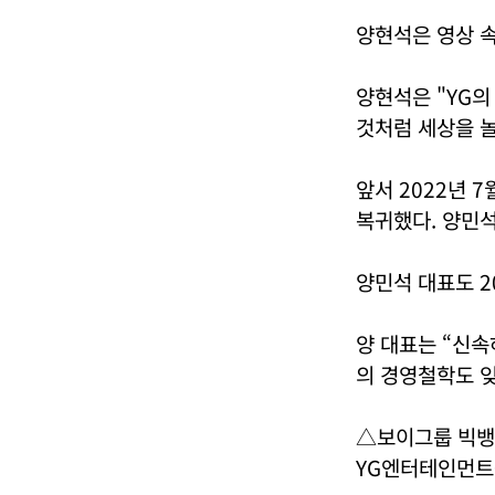
양현석은 영상 
양현석은 "YG의
것처럼 세상을 
앞서 2022년 
복귀했다. 양민
양민석 대표도 2
양 대표는 “신
의 경영철학도 잊
△보이그룹 빅뱅
YG엔터테인먼트