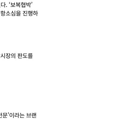
다. ‘보복협박’
 항소심을 진행하
악시장의 판도를
전문’이라는 브랜