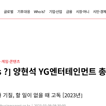
글로벌
기후대응
Who Is?
기업·산업
금융
시장·머니
시민·경
·게임·콘텐츠
Is ?] 양현석 YG엔터테인먼트 
기질, 할 일이 없을 때 고독 [2023년]
sinesspost.co.kr
2023-03-09 08:30:00